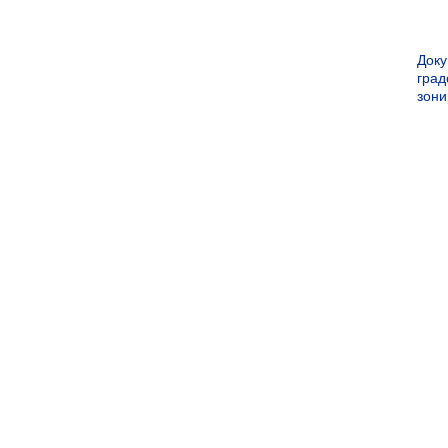
Док
град
зон