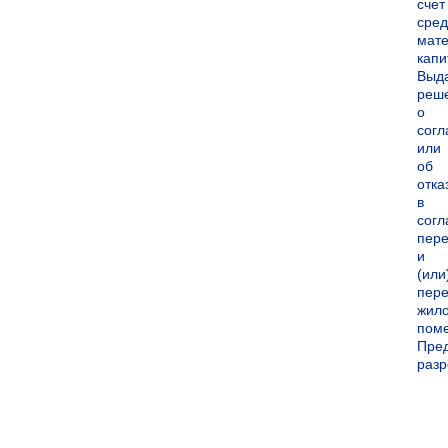
счет
сред
мате
капи
Выд
реш
о
согл
или
об
отка
в
согл
пер
и
(или
пере
жил
пом
Пре
раз