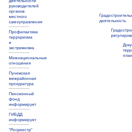
деятельности
руководителей
органов
Градостроитель
местного
деятельность
самоуправления
Градостро
Профилактика
регулиров
терроризма
и
Док
экстремизма
терр
пла
Межнациональные
отношения
Пучежская
межрайонная
прокуратура
Пенсионный
фонд
информирует
ГИБДД
информирует
"Росреестр"