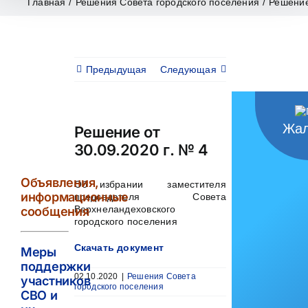
Главная
/
Решения Совета городского поселения
/
Решение
Предыдущая
Следующая
Жал
Решение от
30.09.2020 г. № 4
Объявления,
Об избрании заместителя
информационные
председателя Совета
Верхнеландеховского
сообщения
городского поселения
Скачать документ
Меры
поддержки
02.10.2020
|
Решения Совета
участников
городского поселения
СВО и