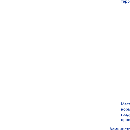
терр
Мес
нор
град
прое
Админист