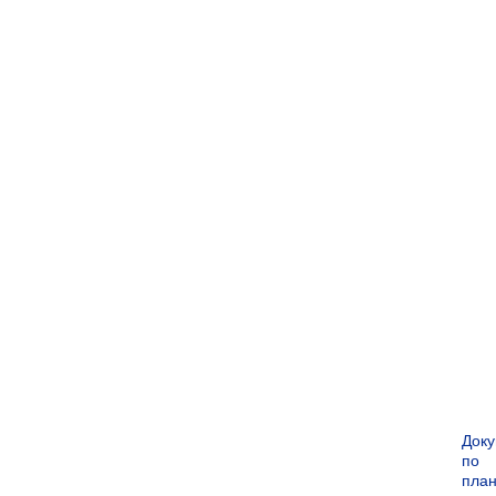
Док
по
пла