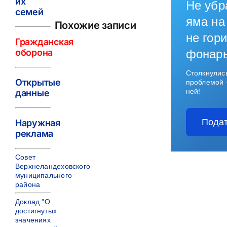
их
Не убр
семей
яма на
Похожие записи
не гори
Гражданская
оборона
фонар
Столкнулис
Открытые
проблемой 
ней!
данные
Подат
Наружная
реклама
Совет
Верхнеландеховского
муниципального
района
Доклад "О
достигнутых
значениях