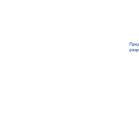
Пре
раз