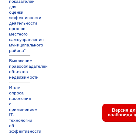
показателей
для
оценки
эффективности
деятельности
органов
местного
самоуправления
муниципального
района"
Выявление
правообладателей
объектов
недвижимости
Итоги
опроса
населения
с
применением
Версия дл
слабовидящ
IT-
технологий
об
эффективности