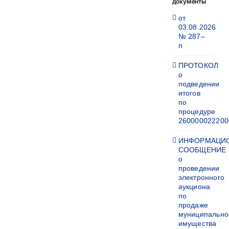
документы
от
03.08.2026
№ 287–
п
ПРОТОКОЛ
о
подведении
итогов
по
процедуре
260000022200
ИНФОРМАЦИ
СООБЩЕНИЕ
о
проведении
электронного
аукциона
по
продаже
муниципально
имущества