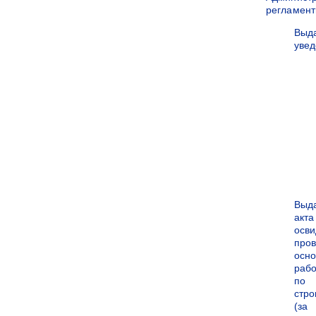
регламен
Выд
уве
Выд
акта
осви
про
осн
рабо
по
стро
(за