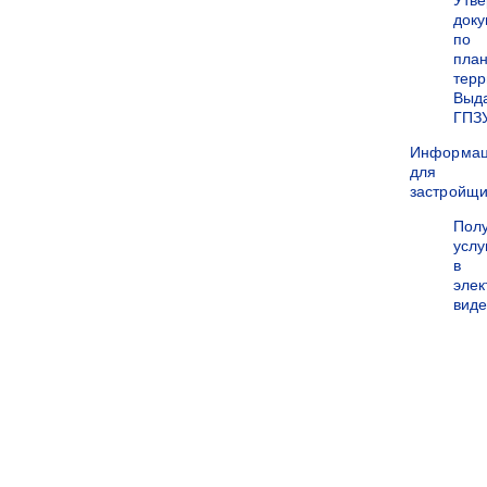
Утв
док
по
пла
терр
Выд
ГПЗ
Информа
для
застройщи
Пол
услу
в
эле
вид