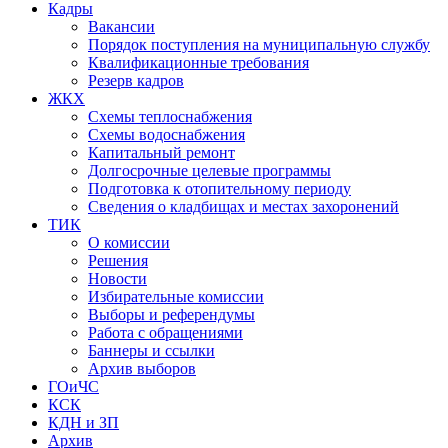
Кадры
Вакансии
Порядок поступления на муниципальную службу
Квалификационные требования
Резерв кадров
ЖКХ
Схемы теплоснабжения
Схемы водоснабжения
Капитальный ремонт
Долгосрочные целевые программы
Подготовка к отопительному периоду
Сведения о кладбищах и местах захоронений
ТИК
О комиссии
Решения
Новости
Избирательные комиссии
Выборы и референдумы
Работа с обращениями
Баннеры и ссылки
Архив выборов
ГОиЧС
КСК
КДН и ЗП
Архив