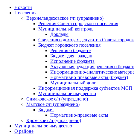
Skip
Новости
to
Поселения
content
Верхнеландеховское г/п (упразднено)
Решения Совета городского поселения
Муниципальный контроль
Доклады
Сведения о доходах депутатов Совета городск
Бюджет городского поселения
Решения о бюджете
Бюджет для граждан
Исполнение бюджета
Актуальная редакция решения о бюджет
Информационно-аналитические матери
Нормативно-правовые акты (бюджет)
Муниципальный долг
Информационная поддержка субъектов МСП
Муниципальное имущество
Симаковское с/п (упразднено)
Мытское с/п (упразднено)
Бюджет
Нормативно-правовые акты
Кромское с/п (упразднено)
Муниципальное имущество
О районе