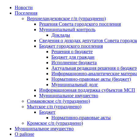
Skip
Новости
to
Поселения
content
Верхнеландеховское г/п (упразднено)
Решения Совета городского поселения
Муниципальный контроль
Доклады
Сведения о доходах депутатов Совета городск
Бюджет городского поселения
Решения о бюджете
Бюджет для граждан
Исполнение бюджета
Актуальная редакция решения о бюджет
Информационно-аналитические матери
Нормативно-правовые акты (бюджет)
Муниципальный долг
Информационная поддержка субъектов МСП
Муниципальное имущество
Симаковское с/п (упразднено)
Мытское с/п (упразднено)
Бюджет
Нормативно-правовые акты
Кромское с/п (упразднено)
Муниципальное имущество
О районе