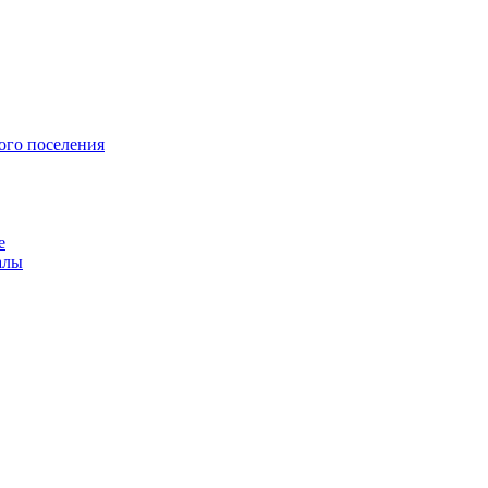
ого поселения
е
алы