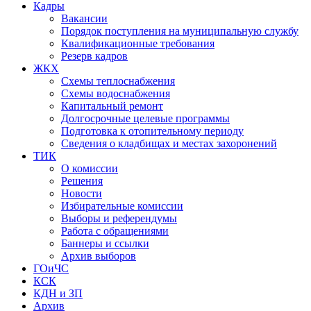
Кадры
Вакансии
Порядок поступления на муниципальную службу
Квалификационные требования
Резерв кадров
ЖКХ
Схемы теплоснабжения
Схемы водоснабжения
Капитальный ремонт
Долгосрочные целевые программы
Подготовка к отопительному периоду
Сведения о кладбищах и местах захоронений
ТИК
О комиссии
Решения
Новости
Избирательные комиссии
Выборы и референдумы
Работа с обращениями
Баннеры и ссылки
Архив выборов
ГОиЧС
КСК
КДН и ЗП
Архив