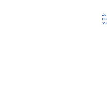
До
гр
зо