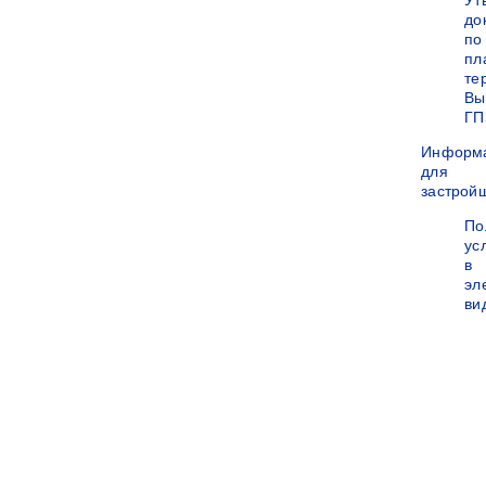
Ут
до
по
пл
те
Вы
ГП
Информ
для
застрой
По
ус
в
эл
ви