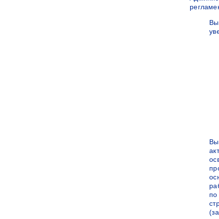
регламе
Вы
ув
Вы
ак
ос
пр
ос
ра
по
ст
(за