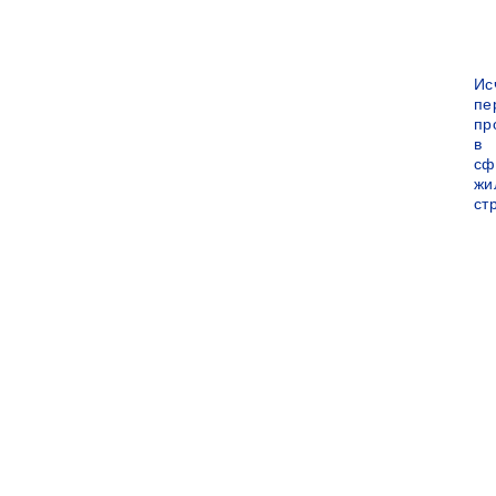
Ис
пе
пр
в
сф
жи
ст