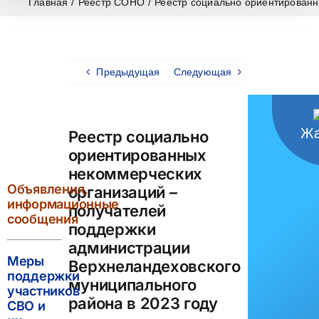
Главная
/
Реестр СОНО
/
Реестр социально ориентированн
Предыдущая
Следующая
Жа
Реестр социально
ориентированных
некоммерческих
Объявления,
организаций –
информационные
получателей
сообщения
поддержки
администрации
Меры
Верхнеландеховского
поддержки
муниципального
участников
района в 2023 году
СВО и