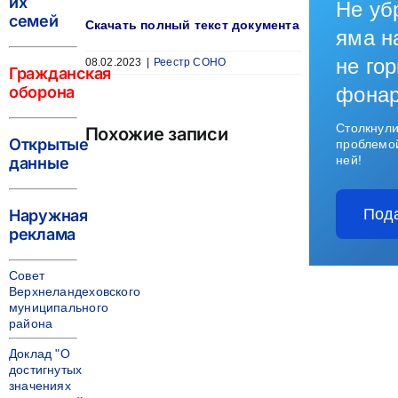
их
Не уб
семей
Скачать полный текст документа
яма н
не гор
08.02.2023
|
Реестр СОНО
Гражданская
оборона
фона
Столкнули
Похожие записи
Открытые
проблемо
ней!
данные
Под
Наружная
реклама
Совет
Верхнеландеховского
муниципального
района
Доклад "О
достигнутых
значениях