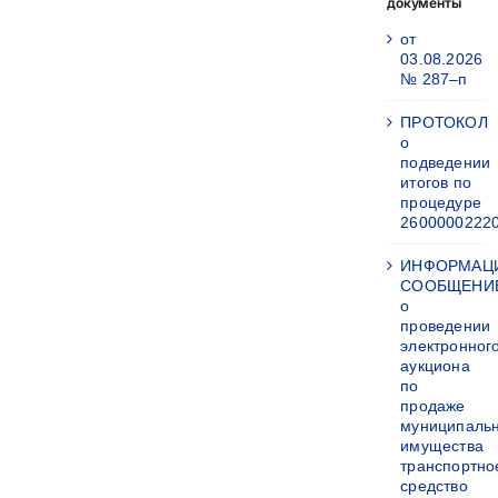
документы
от
03.08.2026
№ 287–п
ПРОТОКОЛ
о
подведении
итогов по
процедуре
2600000222
ИНФОРМАЦ
СООБЩЕНИ
о
проведении
электронног
аукциона
по
продаже
муниципаль
имущества
транспортно
средство