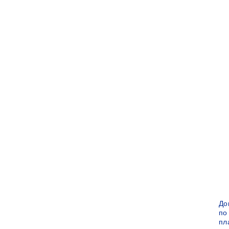
До
по
пл