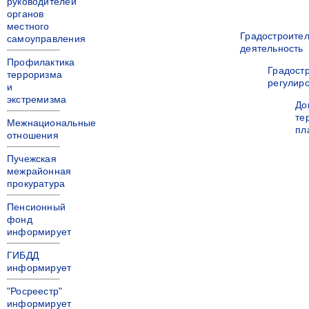
руководителей
органов
местного
Градостроите
самоуправления
деятельность
Профилактика
Градост
терроризма
регулир
и
экстремизма
До
те
Межнациональные
пл
отношения
Пучежская
межрайонная
прокуратура
Пенсионный
фонд
информирует
ГИБДД
информирует
"Росреестр"
информирует