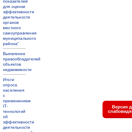
показателей
для оценки
эффективности
деятельности
органов
местного
самоуправления
муниципального
района"
Выявление
правообладателей
объектов
недвижимости
Итоги
опроса
населения
с
применением
IT-
Версия 
слабовид
технологий
об
эффективности
деятельности