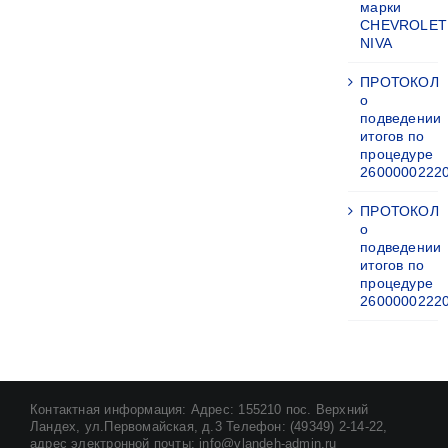
марки
CHEVROLET
NIVA
ПРОТОКОЛ
о
подведении
итогов по
процедуре
2600000222
ПРОТОКОЛ
о
подведении
итогов по
процедуре
2600000222
Контактная информация: Адрес: 155210 пос. Верхний
Ландех, ул.Первомайская, д.3 Телефон: (49349) 2-14-22,
адрес электронной почты: info@vlandeh-admin.ru