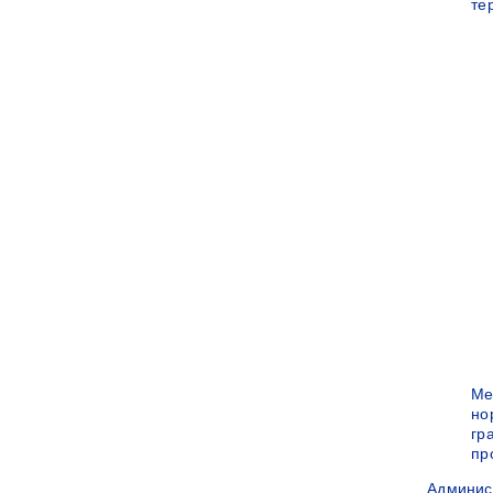
те
Ме
но
гр
пр
Админис