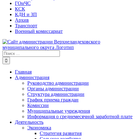
ГОиЧС
КСК
КДН и ЗП
Архив
Транспорт
Военный комиссариат
Результат
поиска:
Главная
Администрация
Руководство администрации
Органы администрации
Структура администрации
График приема граждан
Комиссии
Муниципальные учреждения
Информация о среднемесячной заработной плате
Деятельность
Экономика
Стратегия развития
Сельское хозяйство