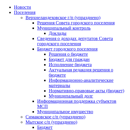
Skip
Новости
to
Поселения
content
Верхнеландеховское г/п (упразднено)
Решения Совета городского поселения
Муниципальный контроль
Доклады
Сведения о доходах депутатов Совета
городского поселения
Бюджет городского поселения
Решения о бюджете
Бюджет для граждан
Исполнение бюджета
Актуальная редакция решения о
бюджете
Информационно-аналитические
материалы
Нормативно-правовые акты (бюджет)
Муниципальный долг
Информационная поддержка субъектов
МСП
Муниципальное имущество
Симаковское с/п (упразднено)
Мытское с/п (упразднено)
Бюджет