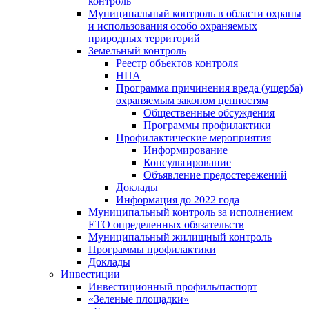
контроль
Муниципальный контроль в области охраны
и использования особо охраняемых
природных территорий
Земельный контроль
Реестр объектов контроля
НПА
Программа причинения вреда (ущерба)
охраняемым законом ценностям
Общественные обсуждения
Программы профилактики
Профилактические мероприятия
Информирование
Консультирование
Объявление предостережений
Доклады
Информация до 2022 года
Муниципальный контроль за исполнением
ЕТО определенных обязательств
Муниципальный жилищный контроль
Программы профилактики
Доклады
Инвестиции
Инвестиционный профиль/паспорт
«Зеленые площадки»