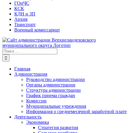
ГОиЧС
КСК
КДН и ЗП
Архив
Транспорт
Военный комиссариат
Результат
поиска:
Главная
Администрация
Руководство администрации
Органы администрации
Структура администрации
График приема граждан
Комиссии
Муниципальные учреждения
Информация о среднемесячной заработной плате
Деятельность
Экономика
Стратегия развития
Сельское хозяйство