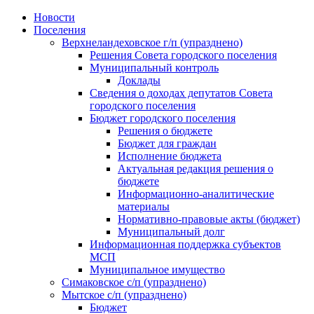
Skip
Новости
to
Поселения
content
Верхнеландеховское г/п (упразднено)
Решения Совета городского поселения
Муниципальный контроль
Доклады
Сведения о доходах депутатов Совета
городского поселения
Бюджет городского поселения
Решения о бюджете
Бюджет для граждан
Исполнение бюджета
Актуальная редакция решения о
бюджете
Информационно-аналитические
материалы
Нормативно-правовые акты (бюджет)
Муниципальный долг
Информационная поддержка субъектов
МСП
Муниципальное имущество
Симаковское с/п (упразднено)
Мытское с/п (упразднено)
Бюджет