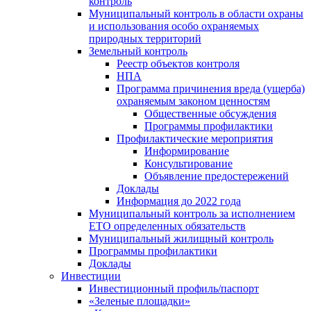
контроль
Муниципальный контроль в области охраны
и использования особо охраняемых
природных территорий
Земельный контроль
Реестр объектов контроля
НПА
Программа причинения вреда (ущерба)
охраняемым законом ценностям
Общественные обсуждения
Программы профилактики
Профилактические мероприятия
Информирование
Консультирование
Объявление предостережений
Доклады
Информация до 2022 года
Муниципальный контроль за исполнением
ЕТО определенных обязательств
Муниципальный жилищный контроль
Программы профилактики
Доклады
Инвестиции
Инвестиционный профиль/паспорт
«Зеленые площадки»