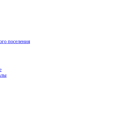
ого поселения
е
алы