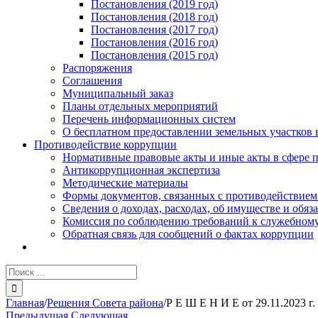
Постановления (2019 год)
Постановления (2018 год)
Постановления (2017 год)
Постановления (2016 год)
Постановления (2015 год)
Распоряжения
Соглашения
Муниципальный заказ
Планы отдельных мероприятий
Перечень информационных систем
О бесплатном предоставлении земельных участков 
Противодействие коррупции
Нормативные правовые акты и иные акты в сфере 
Антикоррупционная экспертиза
Методические материалы
Формы документов, связанных с противодействием
Сведения о доходах, расходах, об имуществе и обяз
Комиссия по соблюдению требований к служебному
Обратная связь для сообщений о фактах коррупции
Результат
поиска:
Главная
/
Решения Совета района
/
Р Е Ш Е Н И Е от 29.11.2023 г.
Предыдущая
Следующая