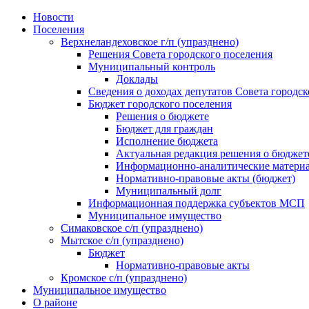
Skip
Новости
to
Поселения
content
Верхнеландеховское г/п (упразднено)
Решения Совета городского поселения
Муниципальный контроль
Доклады
Сведения о доходах депутатов Совета городск
Бюджет городского поселения
Решения о бюджете
Бюджет для граждан
Исполнение бюджета
Актуальная редакция решения о бюджет
Информационно-аналитические матери
Нормативно-правовые акты (бюджет)
Муниципальный долг
Информационная поддержка субъектов МСП
Муниципальное имущество
Симаковское с/п (упразднено)
Мытское с/п (упразднено)
Бюджет
Нормативно-правовые акты
Кромское с/п (упразднено)
Муниципальное имущество
О районе