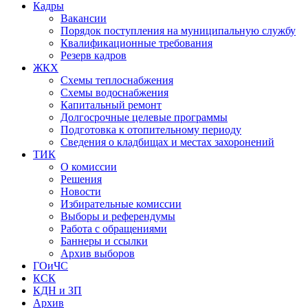
Кадры
Вакансии
Порядок поступления на муниципальную службу
Квалификационные требования
Резерв кадров
ЖКХ
Схемы теплоснабжения
Схемы водоснабжения
Капитальный ремонт
Долгосрочные целевые программы
Подготовка к отопительному периоду
Сведения о кладбищах и местах захоронений
ТИК
О комиссии
Решения
Новости
Избирательные комиссии
Выборы и референдумы
Работа с обращениями
Баннеры и ссылки
Архив выборов
ГОиЧС
КСК
КДН и ЗП
Архив