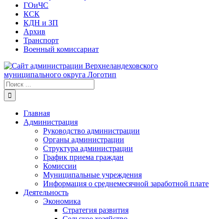
ГОиЧС
КСК
КДН и ЗП
Архив
Транспорт
Военный комиссариат
Результат
поиска:
Главная
Администрация
Руководство администрации
Органы администрации
Структура администрации
График приема граждан
Комиссии
Муниципальные учреждения
Информация о среднемесячной заработной плате
Деятельность
Экономика
Стратегия развития
Сельское хозяйство