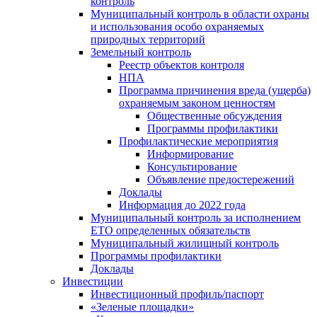
контроль
Муниципальный контроль в области охраны
и использования особо охраняемых
природных территорий
Земельный контроль
Реестр объектов контроля
НПА
Программа причинения вреда (ущерба)
охраняемым законом ценностям
Общественные обсуждения
Программы профилактики
Профилактические мероприятия
Информирование
Консультирование
Объявление предостережений
Доклады
Информация до 2022 года
Муниципальный контроль за исполнением
ЕТО определенных обязательств
Муниципальный жилищный контроль
Программы профилактики
Доклады
Инвестиции
Инвестиционный профиль/паспорт
«Зеленые площадки»