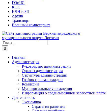
ГОиЧС
КСК
КДН и ЗП
Архив
Транспорт
Военный комиссариат
Результат
поиска:
Главная
Администрация
Руководство администрации
Органы администрации
Структура администрации
График приема граждан
Комиссии
Муниципальные учреждения
Информация о среднемесячной заработной плате
Деятельность
Экономика
Стратегия развития
Сельское хозяйство