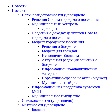
Skip
Новости
to
Поселения
content
Верхнеландеховское г/п (упразднено)
Решения Совета городского поселения
Муниципальный контроль
Доклады
Сведения о доходах депутатов Совета
городского поселения
Бюджет городского поселения
Решения о бюджете
Бюджет для граждан
Исполнение бюджета
Актуальная редакция решения о
бюджете
Информационно-аналитические
материалы
Нормативно-правовые акты (бюджет)
Муниципальный долг
Информационная поддержка субъектов
МСП
Муниципальное имущество
Симаковское с/п (упразднено)
Мытское с/п (упразднено)
Бюджет