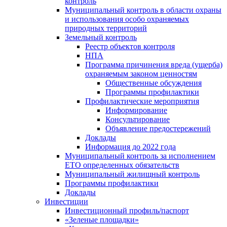
контроль
Муниципальный контроль в области охраны
и использования особо охраняемых
природных территорий
Земельный контроль
Реестр объектов контроля
НПА
Программа причинения вреда (ущерба)
охраняемым законом ценностям
Общественные обсуждения
Программы профилактики
Профилактические мероприятия
Информирование
Консультирование
Объявление предостережений
Доклады
Информация до 2022 года
Муниципальный контроль за исполнением
ЕТО определенных обязательств
Муниципальный жилищный контроль
Программы профилактики
Доклады
Инвестиции
Инвестиционный профиль/паспорт
«Зеленые площадки»