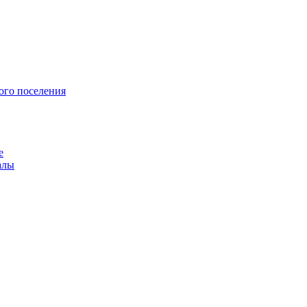
ого поселения
е
алы