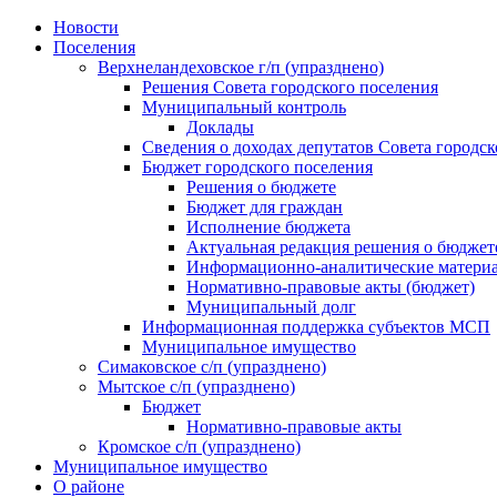
Skip
Новости
to
Поселения
content
Верхнеландеховское г/п (упразднено)
Решения Совета городского поселения
Муниципальный контроль
Доклады
Сведения о доходах депутатов Совета городск
Бюджет городского поселения
Решения о бюджете
Бюджет для граждан
Исполнение бюджета
Актуальная редакция решения о бюджет
Информационно-аналитические матери
Нормативно-правовые акты (бюджет)
Муниципальный долг
Информационная поддержка субъектов МСП
Муниципальное имущество
Симаковское с/п (упразднено)
Мытское с/п (упразднено)
Бюджет
Нормативно-правовые акты
Кромское с/п (упразднено)
Муниципальное имущество
О районе