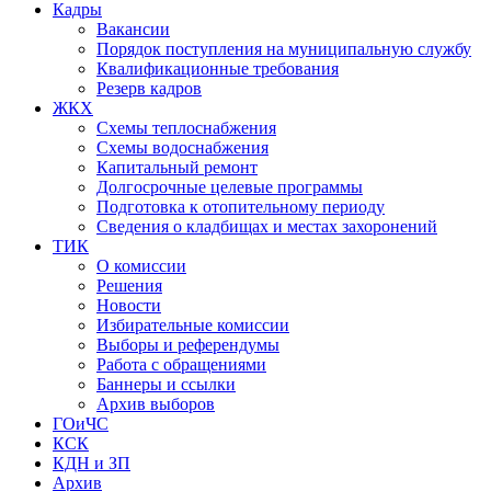
Кадры
Вакансии
Порядок поступления на муниципальную службу
Квалификационные требования
Резерв кадров
ЖКХ
Схемы теплоснабжения
Схемы водоснабжения
Капитальный ремонт
Долгосрочные целевые программы
Подготовка к отопительному периоду
Сведения о кладбищах и местах захоронений
ТИК
О комиссии
Решения
Новости
Избирательные комиссии
Выборы и референдумы
Работа с обращениями
Баннеры и ссылки
Архив выборов
ГОиЧС
КСК
КДН и ЗП
Архив