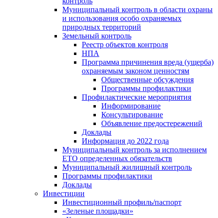
контроль
Муниципальный контроль в области охраны
и использования особо охраняемых
природных территорий
Земельный контроль
Реестр объектов контроля
НПА
Программа причинения вреда (ущерба)
охраняемым законом ценностям
Общественные обсуждения
Программы профилактики
Профилактические мероприятия
Информирование
Консультирование
Объявление предостережений
Доклады
Информация до 2022 года
Муниципальный контроль за исполнением
ЕТО определенных обязательств
Муниципальный жилищный контроль
Программы профилактики
Доклады
Инвестиции
Инвестиционный профиль/паспорт
«Зеленые площадки»