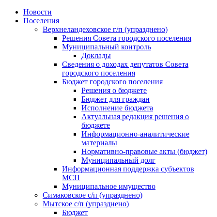
Skip
Новости
to
Поселения
content
Верхнеландеховское г/п (упразднено)
Решения Совета городского поселения
Муниципальный контроль
Доклады
Сведения о доходах депутатов Совета
городского поселения
Бюджет городского поселения
Решения о бюджете
Бюджет для граждан
Исполнение бюджета
Актуальная редакция решения о
бюджете
Информационно-аналитические
материалы
Нормативно-правовые акты (бюджет)
Муниципальный долг
Информационная поддержка субъектов
МСП
Муниципальное имущество
Симаковское с/п (упразднено)
Мытское с/п (упразднено)
Бюджет