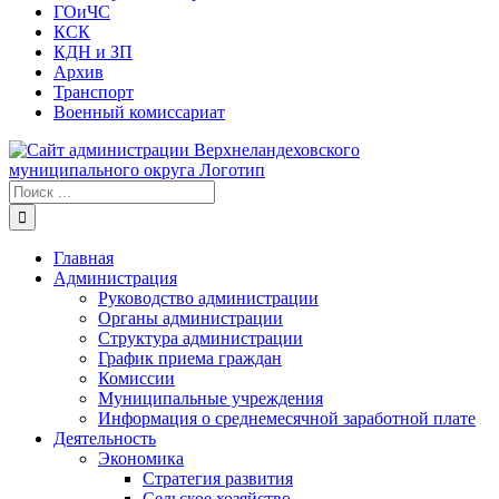
ГОиЧС
КСК
КДН и ЗП
Архив
Транспорт
Военный комиссариат
Результат
поиска:
Главная
Администрация
Руководство администрации
Органы администрации
Структура администрации
График приема граждан
Комиссии
Муниципальные учреждения
Информация о среднемесячной заработной плате
Деятельность
Экономика
Стратегия развития
Сельское хозяйство