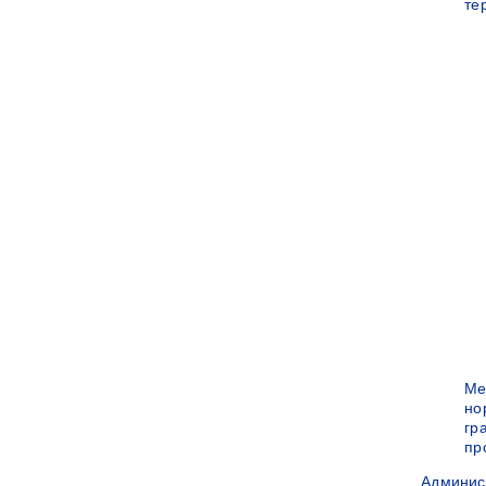
те
Ме
но
гр
пр
Админис