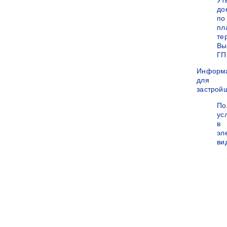
Ут
до
по
пл
те
Вы
ГП
Информ
для
застрой
По
ус
в
эл
ви