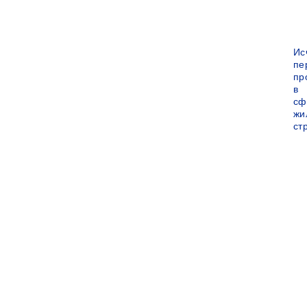
Ис
пе
пр
в
сф
жи
ст