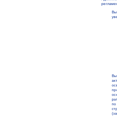
регламе
Вы
ув
Вы
ак
ос
пр
ос
ра
по
ст
(за