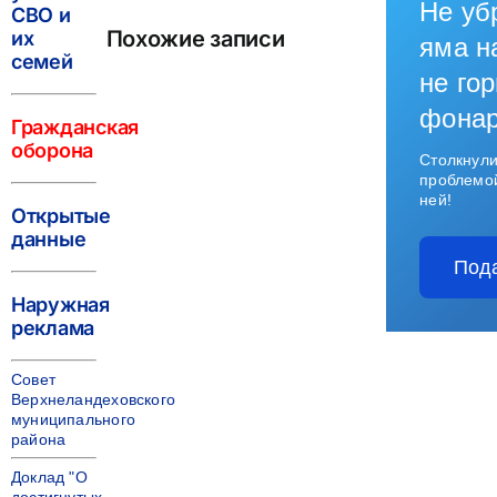
Не уб
СВО и
Похожие записи
их
яма н
семей
не гор
фона
Гражданская
оборона
Столкнули
проблемо
ней!
Открытые
данные
Под
Наружная
реклама
Совет
Верхнеландеховского
муниципального
района
Доклад "О