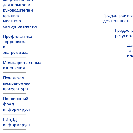
деятельности
руководителей
органов
Градостроите
местного
деятельность
самоуправления
Градост
регулир
Профилактика
терроризма
До
и
те
экстремизма
пл
Межнациональные
отношения
Пучежская
межрайонная
прокуратура
Пенсионный
фонд
информирует
ГИБДД
информирует