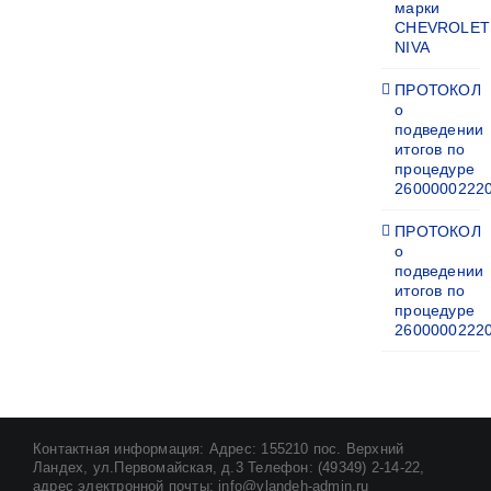
марки
CHEVROLET
NIVA
ПРОТОКОЛ
о
подведении
итогов по
процедуре
2600000222
ПРОТОКОЛ
о
подведении
итогов по
процедуре
2600000222
Контактная информация: Адрес: 155210 пос. Верхний
Ландех, ул.Первомайская, д.3 Телефон: (49349) 2-14-22,
адрес электронной почты: info@vlandeh-admin.ru