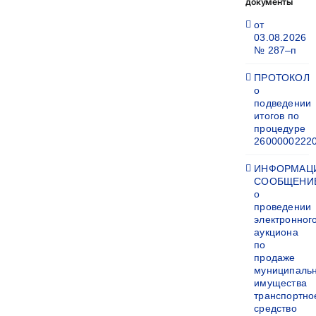
документы
от
03.08.2026
№ 287–п
ПРОТОКОЛ
о
подведении
итогов по
процедуре
2600000222
ИНФОРМАЦ
СООБЩЕНИ
о
проведении
электронног
аукциона
по
продаже
муниципаль
имущества
транспортно
средство