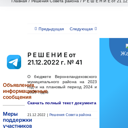
Главная
/
Решения Совета района
/
Р Е Ш Е Н И Е от 21.12
Предыдущая
Следующая
Жа
Р Е Ш Е Н И Е от
21.12.2022 г. № 41
О бюджете Верхнеландеховского
муниципального района на 2023
Объявления,
год и на плановый период 2024 и
информационные
2025 годов
сообщения
Скачать полный текст документа
Меры
21.12.2022
|
Решения Совета района
поддержки
участников