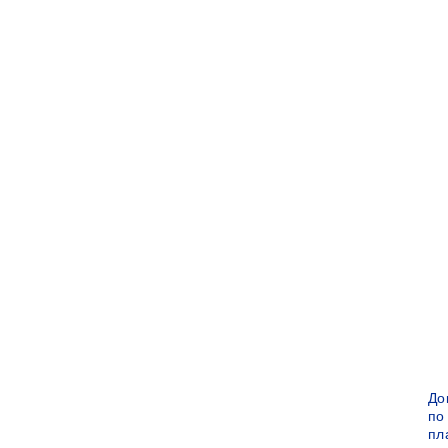
До
по
пл