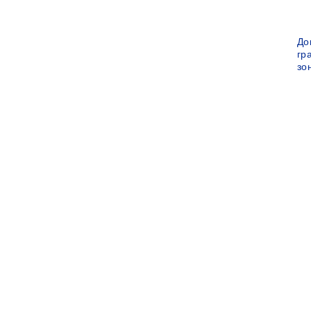
До
гр
зо