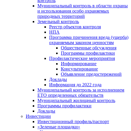
контроль
Муниципальный контроль в области охраны
и использования особо охраняемых
природных территорий
Земельный контроль
Реестр объектов контроля
НПА
Программа причинения вреда (ущерба)
охраняемым законом ценностям
Общественные обсуждения
Программы профилактики
Профилактические мероприятия
Информирование
Консультирование
Объявление предостережений
Доклады
Информация до 2022 года
Муниципальный контроль за исполнением
ЕТО определенных обязательств
Муниципальный жилищный контроль
Программы профилактики
Доклады
Инвестиции
Инвестиционный профиль/паспорт
«Зеленые площадки»