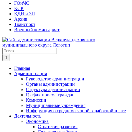
ГОиЧС
КСК
КДН и ЗП
Архив
Транспорт
Военный комиссариат
Результат
поиска:
Главная
Администрация
Руководство администрации
Органы администрации
Структура администрации
График приема граждан
Комиссии
Муниципальные учреждения
Информация о среднемесячной заработной плате
Деятельность
Экономика
Стратегия развития
Сельское хозяйство