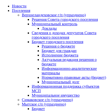
Skip
Новости
to
Поселения
content
Верхнеландеховское г/п (упразднено)
Решения Совета городского поселения
Муниципальный контроль
Доклады
Сведения о доходах депутатов Совета
городского поселения
Бюджет городского поселения
Решения о бюджете
Бюджет для граждан
Исполнение бюджета
Актуальная редакция решения о
бюджете
Информационно-аналитические
материалы
Нормативно-правовые акты (бюджет)
Муниципальный долг
Информационная поддержка субъектов
МСП
Муниципальное имущество
Симаковское с/п (упразднено)
Мытское с/п (упразднено)
Бюджет