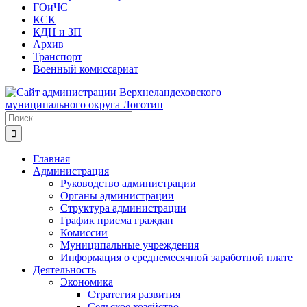
ГОиЧС
КСК
КДН и ЗП
Архив
Транспорт
Военный комиссариат
Результат
поиска:
Главная
Администрация
Руководство администрации
Органы администрации
Структура администрации
График приема граждан
Комиссии
Муниципальные учреждения
Информация о среднемесячной заработной плате
Деятельность
Экономика
Стратегия развития
Сельское хозяйство