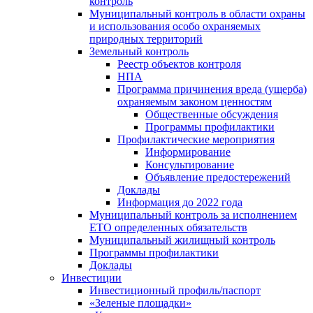
контроль
Муниципальный контроль в области охраны
и использования особо охраняемых
природных территорий
Земельный контроль
Реестр объектов контроля
НПА
Программа причинения вреда (ущерба)
охраняемым законом ценностям
Общественные обсуждения
Программы профилактики
Профилактические мероприятия
Информирование
Консультирование
Объявление предостережений
Доклады
Информация до 2022 года
Муниципальный контроль за исполнением
ЕТО определенных обязательств
Муниципальный жилищный контроль
Программы профилактики
Доклады
Инвестиции
Инвестиционный профиль/паспорт
«Зеленые площадки»