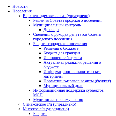
Skip
Новости
to
Поселения
content
Верхнеландеховское г/п (упразднено)
Решения Совета городского поселения
Муниципальный контроль
Доклады
Сведения о доходах депутатов Совета
городского поселения
Бюджет городского поселения
Решения о бюджете
Бюджет для граждан
Исполнение бюджета
Актуальная редакция решения о
бюджете
Информационно-аналитические
материалы
Нормативно-правовые акты (бюджет)
Муниципальный долг
Информационная поддержка субъектов
МСП
Муниципальное имущество
Симаковское с/п (упразднено)
Мытское с/п (упразднено)
Бюджет