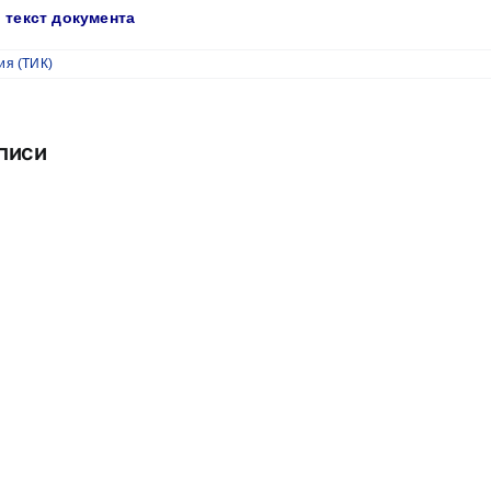
 текст документа
ия (ТИК)
писи