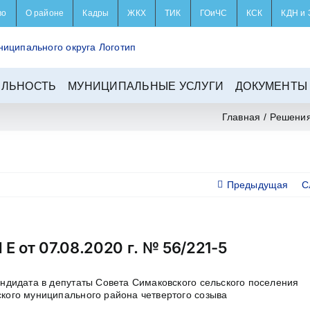
во
О районе
Кадры
ЖКХ
ТИК
ГОиЧС
КСК
КДН и 
ЕЛЬНОСТЬ
МУНИЦИПАЛЬНЫЕ УСЛУГИ
ДОКУМЕНТЫ
Главная
/
Решения
Предыдущая
С
И Е от 07.08.2020 г. № 56/221-5
андидата в депутаты Совета Симаковского сельского поселения
кого муниципального района четвертого созыва