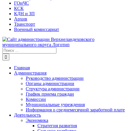
ГОиЧС
КСК
КДН и ЗП
Архив
Транспорт
Военный комиссариат
Результат
поиска:
Главная
Администрация
Руководство администрации
Органы администрации
Структура администрации
График приема граждан
Комиссии
Муниципальные учреждения
Информация о среднемесячной заработной плате
Деятельность
Экономика
Стратегия развития
Сельское хозяйство