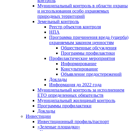
контроль
Муниципальный контроль в области охраны
и использования особо охраняемых
природных территорий
Земельный контроль
Реестр объектов контроля
НПА
Программа причинения вреда (ущерба)
охраняемым законом ценностям
Общественные обсуждения
Программы профилактики
Профилактические мероприятия
Информирование
Консультирование
Объявление предостережений
Доклады
Информация до 2022 года
Муниципальный контроль за исполнением
ЕТО определенных обязательств
Муниципальный жилищный контроль
Программы профилактики
Доклады
Инвестиции
Инвестиционный профиль/паспорт
«Зеленые площадки»