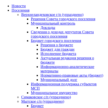
Skip
Новости
to
Поселения
content
Верхнеландеховское г/п (упразднено)
Решения Совета городского поселения
Муниципальный контроль
Доклады
Сведения о доходах депутатов Совета
городского поселения
Бюджет городского поселения
Решения о бюджете
Бюджет для граждан
Исполнение бюджета
Актуальная редакция решения о
бюджете
Информационно-аналитические
материалы
Нормативно-правовые акты (бюджет)
Муниципальный долг
Информационная поддержка субъектов
МСП
Муниципальное имущество
Симаковское с/п (упразднено)
Мытское с/п (упразднено)
Бюджет