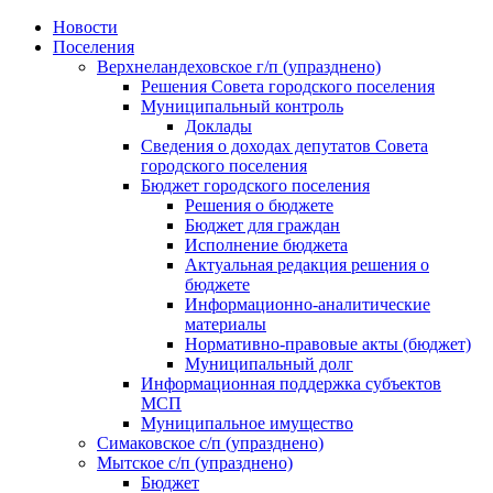
Skip
Новости
to
Поселения
content
Верхнеландеховское г/п (упразднено)
Решения Совета городского поселения
Муниципальный контроль
Доклады
Сведения о доходах депутатов Совета
городского поселения
Бюджет городского поселения
Решения о бюджете
Бюджет для граждан
Исполнение бюджета
Актуальная редакция решения о
бюджете
Информационно-аналитические
материалы
Нормативно-правовые акты (бюджет)
Муниципальный долг
Информационная поддержка субъектов
МСП
Муниципальное имущество
Симаковское с/п (упразднено)
Мытское с/п (упразднено)
Бюджет