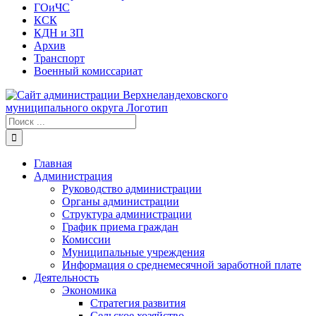
ГОиЧС
КСК
КДН и ЗП
Архив
Транспорт
Военный комиссариат
Результат
поиска:
Главная
Администрация
Руководство администрации
Органы администрации
Структура администрации
График приема граждан
Комиссии
Муниципальные учреждения
Информация о среднемесячной заработной плате
Деятельность
Экономика
Стратегия развития
Сельское хозяйство