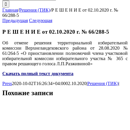
поиска:
Главная
/
Решения (ТИК)
/
Р Е Ш Е Н И Е от 02.10.2020 г. №
66/288-5
Предыдущая
Следующая
Р Е Ш Е Н И Е от 02.10.2020 г. № 66/288-5
Об отмене решения территориальной избирательной
комиссии Верхнеландеховского района от 28.08.2020 №
61/264-5 «О приостановлении полномочий члена участковой
избирательной комиссии избирательного участка № 365 с
правом решающего голоса Л.П.Разживиной»
Скачать полный текст документа
Press
2020-10-02T16:26:34+04:00
02.10.2020
|
Решения (ТИК)
|
Похожие записи