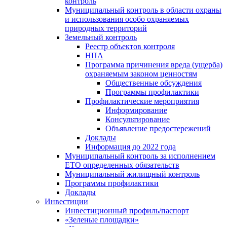
контроль
Муниципальный контроль в области охраны
и использования особо охраняемых
природных территорий
Земельный контроль
Реестр объектов контроля
НПА
Программа причинения вреда (ущерба)
охраняемым законом ценностям
Общественные обсуждения
Программы профилактики
Профилактические мероприятия
Информирование
Консультирование
Объявление предостережений
Доклады
Информация до 2022 года
Муниципальный контроль за исполнением
ЕТО определенных обязательств
Муниципальный жилищный контроль
Программы профилактики
Доклады
Инвестиции
Инвестиционный профиль/паспорт
«Зеленые площадки»