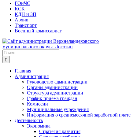
ГОиЧС
КСК
КДН и ЗП
Архив
Транспорт
Военный комиссариат
Результат
поиска:
Главная
Администрация
Руководство администрации
Органы администрации
Структура администрации
График приема граждан
Комиссии
Муниципальные учреждения
Информация о среднемесячной заработной плате
Деятельность
Экономика
Стратегия развития
Сельское хозяйство