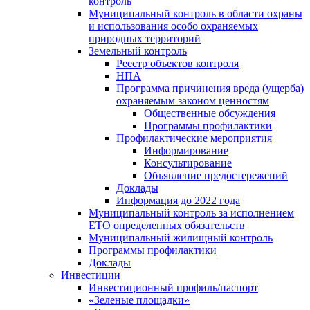
контроль
Муниципальный контроль в области охраны
и использования особо охраняемых
природных территорий
Земельный контроль
Реестр объектов контроля
НПА
Программа причинения вреда (ущерба)
охраняемым законом ценностям
Общественные обсуждения
Программы профилактики
Профилактические мероприятия
Информирование
Консультирование
Объявление предостережений
Доклады
Информация до 2022 года
Муниципальный контроль за исполнением
ЕТО определенных обязательств
Муниципальный жилищный контроль
Программы профилактики
Доклады
Инвестиции
Инвестиционный профиль/паспорт
«Зеленые площадки»