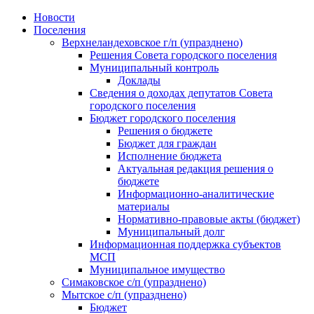
Skip
Новости
to
Поселения
content
Верхнеландеховское г/п (упразднено)
Решения Совета городского поселения
Муниципальный контроль
Доклады
Сведения о доходах депутатов Совета
городского поселения
Бюджет городского поселения
Решения о бюджете
Бюджет для граждан
Исполнение бюджета
Актуальная редакция решения о
бюджете
Информационно-аналитические
материалы
Нормативно-правовые акты (бюджет)
Муниципальный долг
Информационная поддержка субъектов
МСП
Муниципальное имущество
Симаковское с/п (упразднено)
Мытское с/п (упразднено)
Бюджет