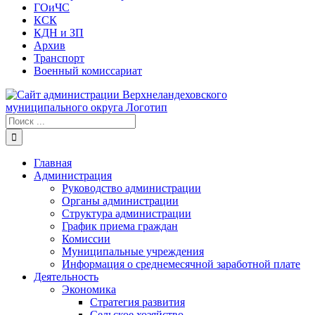
ГОиЧС
КСК
КДН и ЗП
Архив
Транспорт
Военный комиссариат
Результат
поиска:
Главная
Администрация
Руководство администрации
Органы администрации
Структура администрации
График приема граждан
Комиссии
Муниципальные учреждения
Информация о среднемесячной заработной плате
Деятельность
Экономика
Стратегия развития
Сельское хозяйство