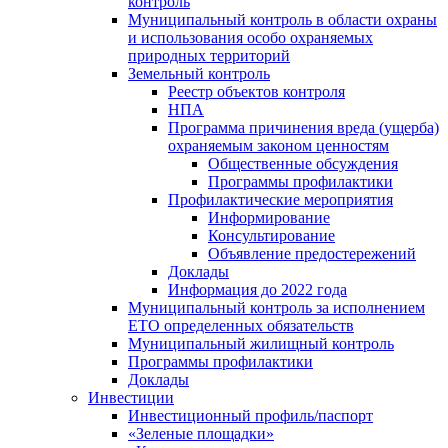
контроль
Муниципальный контроль в области охраны
и использования особо охраняемых
природных территорий
Земельный контроль
Реестр объектов контроля
НПА
Программа причинения вреда (ущерба)
охраняемым законом ценностям
Общественные обсуждения
Программы профилактики
Профилактические мероприятия
Информирование
Консультирование
Объявление предостережений
Доклады
Информация до 2022 года
Муниципальный контроль за исполнением
ЕТО определенных обязательств
Муниципальный жилищный контроль
Программы профилактики
Доклады
Инвестиции
Инвестиционный профиль/паспорт
«Зеленые площадки»