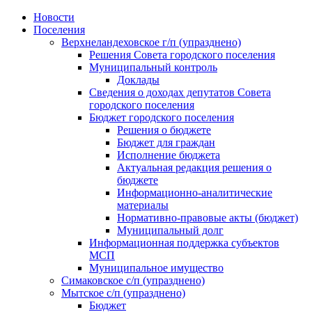
Skip
Новости
to
Поселения
content
Верхнеландеховское г/п (упразднено)
Решения Совета городского поселения
Муниципальный контроль
Доклады
Сведения о доходах депутатов Совета
городского поселения
Бюджет городского поселения
Решения о бюджете
Бюджет для граждан
Исполнение бюджета
Актуальная редакция решения о
бюджете
Информационно-аналитические
материалы
Нормативно-правовые акты (бюджет)
Муниципальный долг
Информационная поддержка субъектов
МСП
Муниципальное имущество
Симаковское с/п (упразднено)
Мытское с/п (упразднено)
Бюджет