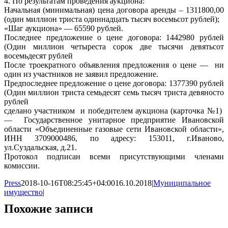
4. По результатам проведения аукциона:
Начальная (минимальная) цена договора аренды – 1311800,00
(один миллион триста одиннадцать тысяч восемьсот рублей);
«Шаг аукциона» — 65590 рублей.
Последнее предложение о цене договора: 1442980 рублей
(Один миллион четыреста сорок две тысячи девятьсот
восемьдесят рублей
После троекратного объявления предложения о цене — ни
один из участников не заявил предложение.
Предпоследнее предложение о цене договора: 1377390 рублей
(Один миллион триста семьдесят семь тысяч триста девяносто
рублей
сделано участником и победителем аукциона (карточка №1)
— Государственное унитарное предприятие Ивановской
области «Объединенные газовые сети Ивановской области»,
ИНН 3709000486, по адресу: 153011, г.Иваново,
ул.Суздальская, д.21.
Протокол подписан всеми присутствующими членами
комиссии.
Press
2018-10-16T08:25:45+04:00
16.10.2018
|
Муниципальное
имущество
|
Похожие записи