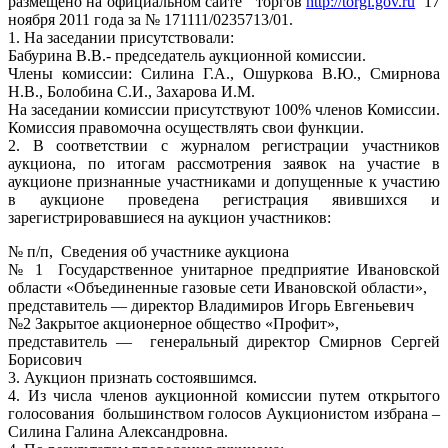
размещено на официальном сайте торгов
http://torgi.gov.ru
17
ноября 2011 года за № 171111/0235713/01.
1. На заседании присутствовали:
Бабурина В.В.- председатель аукционной комиссии.
Члены комиссии: Силина Г.А., Ошуркова В.Ю., Смирнова
Н.В., Болобина С.И., Захарова И.М.
На заседании комиссии присутствуют 100% членов Комиссии.
Комиссия правомочна осуществлять свои функции.
2. В соответствии с журналом регистрации участников
аукциона, по итогам рассмотрения заявок на участие в
аукционе признанные участниками и допущенные к участию
в аукционе проведена регистрация явившихся и
зарегистрировавшиеся на аукцион участников:
№ п/п, Сведения об участнике аукциона
№ 1 Государственное унитарное предприятие Ивановской
области «Объединенные газовые сети Ивановской области»,
представитель — директор Владимиров Игорь Евгеньевич
№2 Закрытое акционерное общество «Профит»,
представитель — генеральный директор Смирнов Сергей
Борисович
3. Аукцион признать состоявшимся.
4. Из числа членов аукционной комиссии путем открытого
голосования большинством голосов Аукционистом избрана –
Силина Галина Александровна.