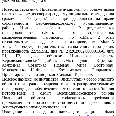
ул.Комсомольская, дом 6
Повестка заседания: Проведение аукциона по продаже права
на заключение договора аренды муниципального имущества
сроком на 40 (сорок) лет, принадлежащего на праве
собственности Верхнеландеховскому муниципальному
району Ивановской области — «Распределительный
газопровод по с.Мыт, 1 этап строительства;
распределительный газопровод по с.Мыт, 2 этап
строительства; распределительный газопровод по с.Мыт, 3
этап, 1 очередь строительства; назначение: газопровод,
протяженность 22755,5м., инв.№ 24:202:002:000001350, лит.
Г1, Г2, адрес объекта: Ивановская область,
Верхнеландеховский район, с.Мыт, улицы Заречная-
Колхозная- Советская- Полевая- Мира- Восточная-
Молодежная- Набережная- Комсомольская- Спорышева-
Пролетарская- Льнозаводская- Садовая- Торговая».
Целевое назначение имущества: Эксплуатация особо опасного
объекта при транс-портировке газа по распределительному
газопроводу для обеспечения качественного газоснабжения
потребителей в с.Мыт Верхнеландеховского района
Ивановской области с соблюдением требований
промышленной безопасности в соответствии с требованиями
действующего законодательства РФ.
Извещение о проведении настоящего аукциона было