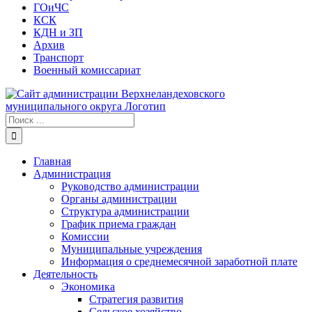
ГОиЧС
КСК
КДН и ЗП
Архив
Транспорт
Военный комиссариат
Результат
поиска:
Главная
Администрация
Руководство администрации
Органы администрации
Структура администрации
График приема граждан
Комиссии
Муниципальные учреждения
Информация о среднемесячной заработной плате
Деятельность
Экономика
Стратегия развития
Сельское хозяйство