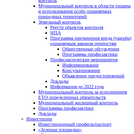
контроль
Муниципальный контроль в области охраны
и использования особо охраняемых
природных территорий
Земельный контроль
Реестр объектов контроля
НПА
Программа причинения вреда (ущерба)
охраняемым законом ценностям
Общественные обсуждения
Программы профилактики
Профилактические мероприятия
Информирование
Консультирование
Объявление предостережений
Доклады
Информация до 2022 года
Муниципальный контроль за исполнением
ЕТО определенных обязательств
Муниципальный жилищный контроль
Программы профилактики
Доклады
Инвестиции
Инвестиционный профиль/паспорт
«Зеленые площадки»