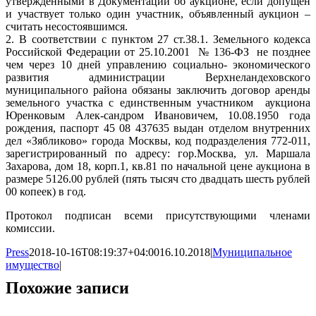
утвержденными в Документации об аукционе, если допущен
и участвует только один участник, объявленный аукцион –
считать несостоявшимся.
2. В соответствии с пунктом 27 ст.38.1. Земельного кодекса
Российской Федерации от 25.10.2001 № 136-ФЗ не позднее
чем через 10 дней управлению социально- экономического
развития администрации Верхнеландеховского
муниципального района обязаны заключить договор аренды
земельного участка с единственным участником аукциона
Юренковым Алек-сандром Ивановичем, 10.08.1950 года
рождения, паспорт 45 08 437635 выдан отделом внутренних
дел «Зябликово» города Москвы, код подразделения 772-011,
зарегистрированный по адресу: гор.Москва, ул. Маршала
Захарова, дом 18, корп.1, кв.81 по начальной цене аукциона в
размере 5126.00 рублей (пять тысяч сто двадцать шесть рублей
00 копеек) в год.
Протокол подписан всеми присутствующими членами
комиссии.
Press
2018-10-16T08:19:37+04:00
16.10.2018
|
Муниципальное
имущество
|
Похожие записи