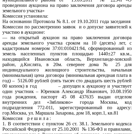
проведении аукциона на право заключения договора аренды
земельного участка»
Комиссия установила:
На основании Протокола № 8.1. от 19.10.2011 года заседания
Комиссии по рассмотрению заявок и о допуске заявителей к
участию в аукционе:
— на открытый аукцион на право заключения договора
аренды земельного участка сроком на 10 (десять) лет, с
кадастровым номером 37:01:010421:94, сформированный из
земель населенных пунктов площадью 1440±27 кв.м.,
находящийся Ивановская область, Верхнеланде-ховский
район, д.Кислята, в 20м. севернее дома № 25 для
индивидуального жилищного строительства, начальная
(минимальная) цена договора (минимальная арендная плата в
год) – 5126.00 рублей (пять тысяч сто двадцать шесть рублей
00 копеек) в год – допущен к аукциону и участвует
один участник – Юренков Александр Иванович, 10.08.1950
года рождения, паспорт 45 08 437635 выдан отделом
внутренних дел «Зябликово» города Москвы, код
подразделения 772-011, зарегистрированный по адресу:
гор.Москва, ул. Маршала Захарова, дом 18, корп.1, кв.81
Комиссия р е ш и л а :
1. В соответствии с пунктом 26 ст. 38.1. Земельного кодекса
Российской Федерации от 25.10.2001 № 136-ФЗ и правилами,