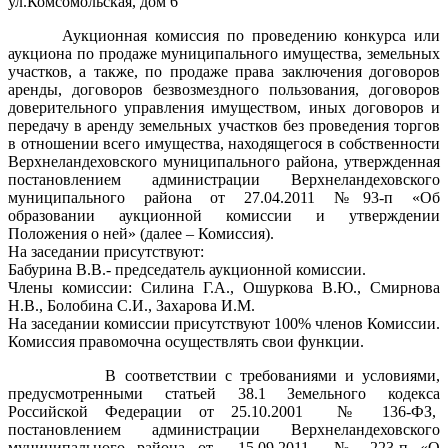
ул.Комсомольская, дом 6
Аукционная комиссия по проведению конкурса или
аукциона по продаже муниципального имущества, земельных
участков, а также, по продаже права заключения договоров
аренды, договоров безвозмездного пользования, договоров
доверительного управления имуществом, иных договоров и
передачу в аренду земельных участков без проведения торгов
в отношении всего имущества, находящегося в собственности
Верхнеландеховского муниципального района, утвержденная
постановлением администрации Верхнеландеховского
муниципального района от 27.04.2011 №93-п «Об
образовании аукционной комиссии и утверждении
Положения о ней» (далее – Комиссия).
На заседании присутствуют:
Бабурина В.В.- председатель аукционной комиссии.
Члены комиссии: Силина Г.А., Ошуркова В.Ю., Смирнова
Н.В., Болобина С.И., Захарова И.М.
На заседании комиссии присутствуют 100% членов Комиссии.
Комиссия правомочна осуществлять свои функции.
В соответствии с требованиями и условиями,
предусмотренными статьей 38.1 Земельного кодекса
Российской Федерации от 25.10.2001 № 136-ФЗ,
постановлением администрации Верхнеландеховского
муниципального района от 15.09.2011 № 223-п «О