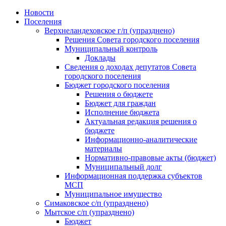
Skip
Новости
to
Поселения
content
Верхнеландеховское г/п (упразднено)
Решения Совета городского поселения
Муниципальный контроль
Доклады
Сведения о доходах депутатов Совета
городского поселения
Бюджет городского поселения
Решения о бюджете
Бюджет для граждан
Исполнение бюджета
Актуальная редакция решения о
бюджете
Информационно-аналитические
материалы
Нормативно-правовые акты (бюджет)
Муниципальный долг
Информационная поддержка субъектов
МСП
Муниципальное имущество
Симаковское с/п (упразднено)
Мытское с/п (упразднено)
Бюджет