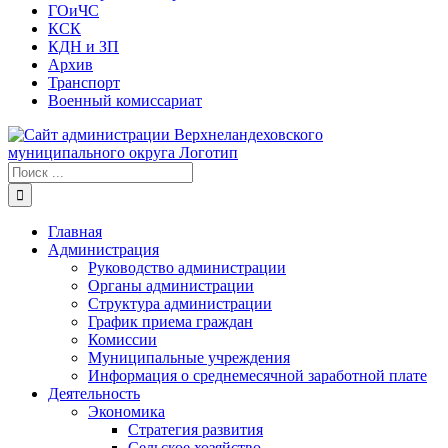
ГОиЧС
КСК
КДН и ЗП
Архив
Транспорт
Военный комиссариат
Результат
поиска:
Главная
Администрация
Руководство администрации
Органы администрации
Структура администрации
График приема граждан
Комиссии
Муниципальные учреждения
Информация о среднемесячной заработной плате
Деятельность
Экономика
Стратегия развития
Сельское хозяйство