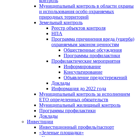
контроль
Муниципальный контроль в области охраны
и использования особо охраняемых
природных территорий
Земельный контроль
Реестр объектов контроля
НПА
Программа причинения вреда (ущерба)
охраняемым законом ценностям
Общественные обсуждения
Программы профилактики
Профилактические мероприятия
Информирование
Консультирование
Объявление предостережений
Доклады
Информация до 2022 года
Муниципальный контроль за исполнением
ЕТО определенных обязательств
Муниципальный жилищный контроль
Программы профилактики
Доклады
Инвестиции
Инвестиционный профиль/паспорт
«Зеленые площадки»