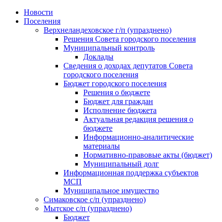
Skip
Новости
to
Поселения
content
Верхнеландеховское г/п (упразднено)
Решения Совета городского поселения
Муниципальный контроль
Доклады
Сведения о доходах депутатов Совета
городского поселения
Бюджет городского поселения
Решения о бюджете
Бюджет для граждан
Исполнение бюджета
Актуальная редакция решения о
бюджете
Информационно-аналитические
материалы
Нормативно-правовые акты (бюджет)
Муниципальный долг
Информационная поддержка субъектов
МСП
Муниципальное имущество
Симаковское с/п (упразднено)
Мытское с/п (упразднено)
Бюджет