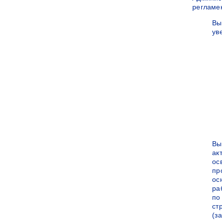
регламе
Вы
ув
Вы
ак
ос
пр
ос
ра
по
ст
(за