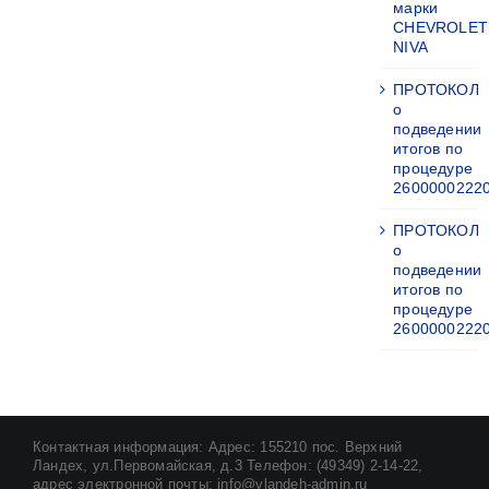
марки
CHEVROLET
NIVA
ПРОТОКОЛ
о
подведении
итогов по
процедуре
2600000222
ПРОТОКОЛ
о
подведении
итогов по
процедуре
2600000222
Контактная информация: Адрес: 155210 пос. Верхний
Ландех, ул.Первомайская, д.3 Телефон: (49349) 2-14-22,
адрес электронной почты: info@vlandeh-admin.ru