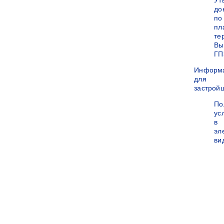
Ут
до
по
пл
те
Вы
ГП
Информ
для
застрой
По
ус
в
эл
ви