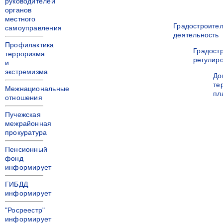
руководителей
органов
местного
Градостроите
самоуправления
деятельность
Профилактика
Градост
терроризма
регулир
и
экстремизма
До
те
Межнациональные
пл
отношения
Пучежская
межрайонная
прокуратура
Пенсионный
фонд
информирует
ГИБДД
информирует
"Росреестр"
информирует