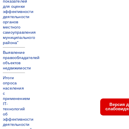
показателей
для оценки
эффективности
деятельности
органов
местного
самоуправления
муниципального
района"
Выявление
правообладателей
объектов
недвижимости
Итоги
опроса
населения
с
применением
IT-
Версия 
слабовид
технологий
об
эффективности
деятельности