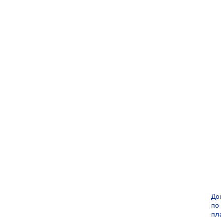
До
по
пл