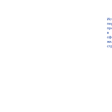
Ис
пе
пр
в
сф
жи
ст