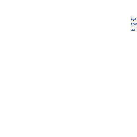
До
гр
зо