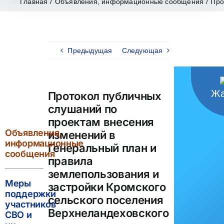
Главная
/
Объявления, информационные сообщения
/
Про
Предыдущая
Следующая
Жа
Протокол публичных
слушаний по
проектам внесения
Объявления,
изменений в
информационные
Генеральный план и
сообщения
правила
землепользования и
Меры
застройки Кромского
поддержки
сельского поселения
участников
Верхнеландеховского
СВО и