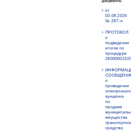
документы
от
03.08.2026
№ 287–п
ПРОТОКОЛ
о
подведении
итогов по
процедуре
2600000222
ИНФОРМАЦ
СООБЩЕНИ
о
проведении
электронног
аукциона
по
продаже
муниципаль
имущества
транспортно
средство