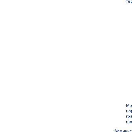
те
Ме
но
гр
пр
Админис