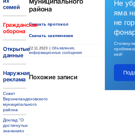
муниципального
их
Не уб
семей
района
яма н
не гор
Гражданская
Скачать протокол
оборона
фона
Скачать заключение
Столкнули
Открытые
22.11.2023
|
Объявления,
проблемо
информационные сообщения
ней!
данные
Под
Наружная
Похожие записи
реклама
Совет
Верхнеландеховского
муниципального
района
Доклад "О
достигнутых
значениях