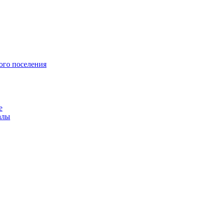
ого поселения
е
алы