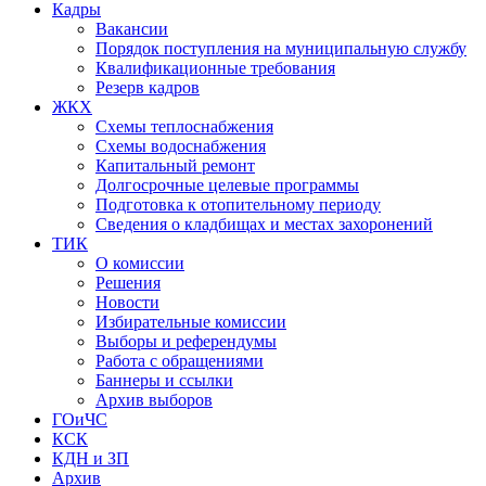
Кадры
Вакансии
Порядок поступления на муниципальную службу
Квалификационные требования
Резерв кадров
ЖКХ
Схемы теплоснабжения
Схемы водоснабжения
Капитальный ремонт
Долгосрочные целевые программы
Подготовка к отопительному периоду
Сведения о кладбищах и местах захоронений
ТИК
О комиссии
Решения
Новости
Избирательные комиссии
Выборы и референдумы
Работа с обращениями
Баннеры и ссылки
Архив выборов
ГОиЧС
КСК
КДН и ЗП
Архив