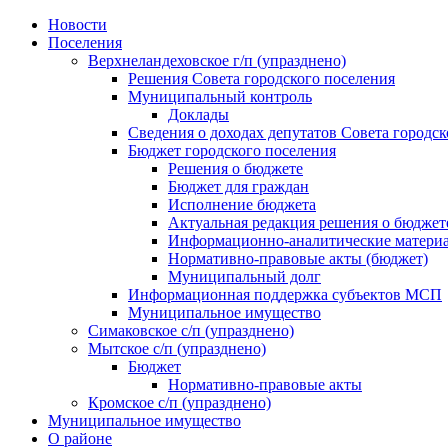
Skip
Новости
to
Поселения
content
Верхнеландеховское г/п (упразднено)
Решения Совета городского поселения
Муниципальный контроль
Доклады
Сведения о доходах депутатов Совета городск
Бюджет городского поселения
Решения о бюджете
Бюджет для граждан
Исполнение бюджета
Актуальная редакция решения о бюджет
Информационно-аналитические матери
Нормативно-правовые акты (бюджет)
Муниципальный долг
Информационная поддержка субъектов МСП
Муниципальное имущество
Симаковское с/п (упразднено)
Мытское с/п (упразднено)
Бюджет
Нормативно-правовые акты
Кромское с/п (упразднено)
Муниципальное имущество
О районе