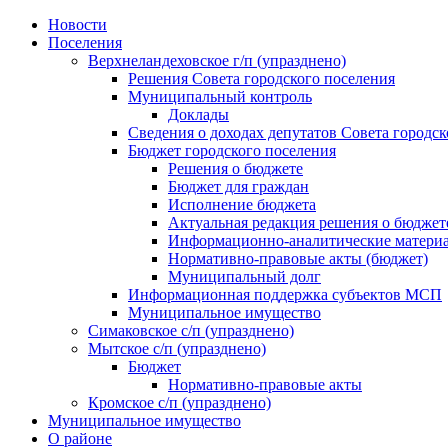
Skip
Новости
to
Поселения
content
Верхнеландеховское г/п (упразднено)
Решения Совета городского поселения
Муниципальный контроль
Доклады
Сведения о доходах депутатов Совета городск
Бюджет городского поселения
Решения о бюджете
Бюджет для граждан
Исполнение бюджета
Актуальная редакция решения о бюджет
Информационно-аналитические матери
Нормативно-правовые акты (бюджет)
Муниципальный долг
Информационная поддержка субъектов МСП
Муниципальное имущество
Симаковское с/п (упразднено)
Мытское с/п (упразднено)
Бюджет
Нормативно-правовые акты
Кромское с/п (упразднено)
Муниципальное имущество
О районе