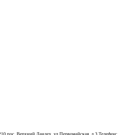
10 пос. Верхний Ландех, ул.Первомайская, д.3 Телефон: