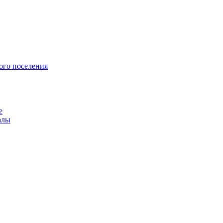
ого поселения
е
алы