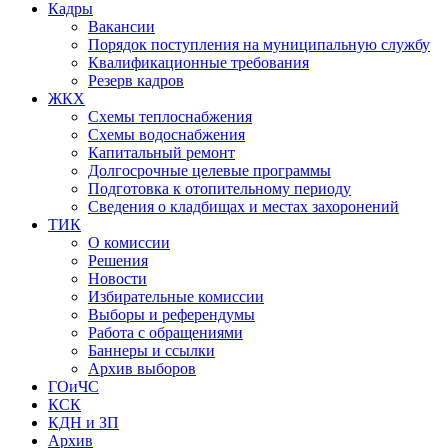
Кадры
Вакансии
Порядок поступления на муниципальную службу
Квалификационные требования
Резерв кадров
ЖКХ
Схемы теплоснабжения
Схемы водоснабжения
Капитальный ремонт
Долгосрочные целевые программы
Подготовка к отопительному периоду
Сведения о кладбищах и местах захоронений
ТИК
О комиссии
Решения
Новости
Избирательные комиссии
Выборы и референдумы
Работа с обращениями
Баннеры и ссылки
Архив выборов
ГОиЧС
КСК
КДН и ЗП
Архив