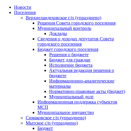
Skip
Новости
to
Поселения
content
Верхнеландеховское г/п (упразднено)
Решения Совета городского поселения
Муниципальный контроль
Доклады
Сведения о доходах депутатов Совета
городского поселения
Бюджет городского поселения
Решения о бюджете
Бюджет для граждан
Исполнение бюджета
Актуальная редакция решения о
бюджете
Информационно-аналитические
материалы
Нормативно-правовые акты (бюджет)
Муниципальный долг
Информационная поддержка субъектов
МСП
Муниципальное имущество
Симаковское с/п (упразднено)
Мытское с/п (упразднено)
Бюджет