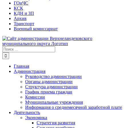
ГОиЧС
КСК
КДН и ЗП
Архив
Транспорт
Военный комиссариат
Результат
поиска:
Главная
Администрация
Руководство администрации
Органы администрации
Структура администрации
График приема граждан
Комиссии
Муниципальные учреждения
Информация о среднемесячной заработной плате
Деятельность
Экономика
Стратегия развития
Сельское хозяйство