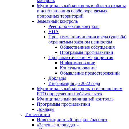
контроль
Муниципальный контроль в области охраны
и использования особо охраняемых
природных территорий
Земельный контроль
Реестр объектов контроля
НПА
Программа причинения вреда (ущерба)
охраняемым законом ценностям
Общественные обсуждения
Программы профилактики
Профилактические мероприятия
Информирование
Консультирование
Объявление предостережений
Доклады
Информация до 2022 года
Муниципальный контроль за исполнением
ЕТО определенных обязательств
Муниципальный жилищный контроль
Программы профилактики
Доклады
Инвестиции
Инвестиционный профиль/паспорт
«Зеленые площадки»