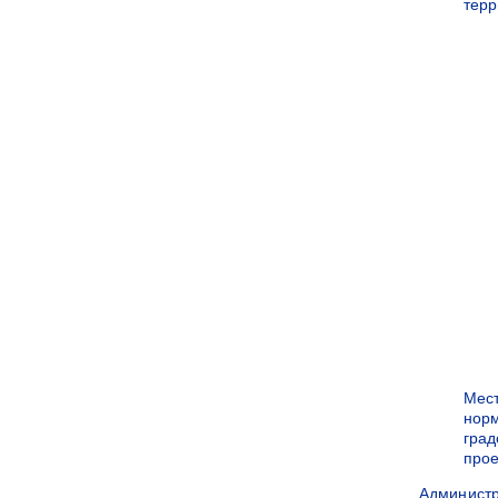
терр
Мес
нор
град
прое
Админист