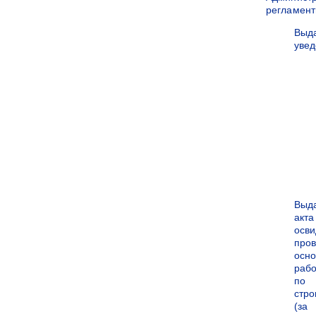
регламен
Выд
уве
Выд
акта
осви
про
осн
рабо
по
стро
(за