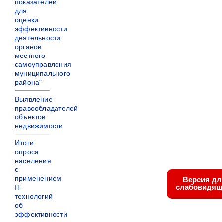
показателей
для
оценки
эффективности
деятельности
органов
местного
самоуправления
муниципального
района"
Выявление
правообладателей
объектов
недвижимости
Итоги
опроса
населения
с
применением
Версия дл
слабовидящ
IT-
технологий
об
эффективности