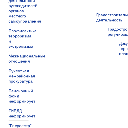
деятельности
руководителей
органов
Градостроитель
местного
деятельность
самоуправления
Градостро
Профилактика
регулиров
терроризма
и
Док
экстремизма
терр
пла
Межнациональные
отношения
Пучежская
межрайонная
прокуратура
Пенсионный
фонд
информирует
ГИБДД
информирует
"Росреестр"