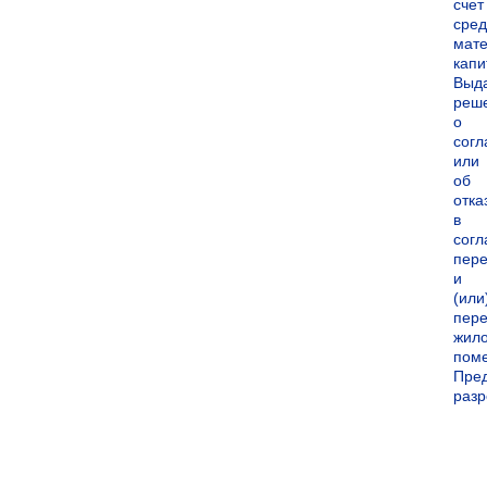
счет
сред
мате
капи
Выд
реш
о
согл
или
об
отка
в
согл
пер
и
(или
пере
жил
пом
Пре
раз