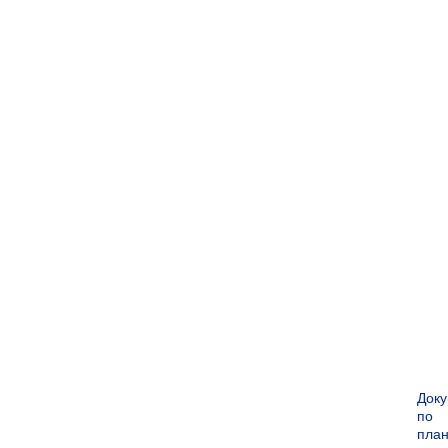
Док
по
пла