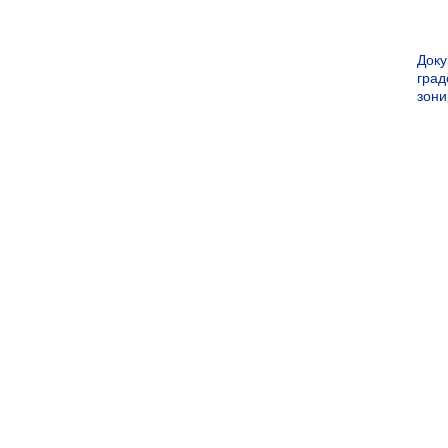
Док
град
зон