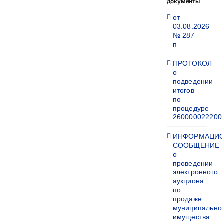
документы
от
03.08.2026
№ 287–
п
ПРОТОКОЛ
о
подведении
итогов
по
процедуре
260000022200
ИНФОРМАЦИ
СООБЩЕНИЕ
о
проведении
электронного
аукциона
по
продаже
муниципально
имущества