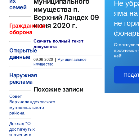
муниципального
их
Не убр
семей
имущества п.
яма на
Верхний Ландех 09
не гори
июня 2020 г.
Гражданская
оборона
фонар
Скачать полный текст
Столкнулис
документа
Открытые
проблемой 
ней!
данные
09.06.2020
|
Муниципальное
имущество
Подат
Наружная
реклама
Похожие записи
Совет
Верхнеландеховского
муниципального
района
Доклад "О
достигнутых
значениях