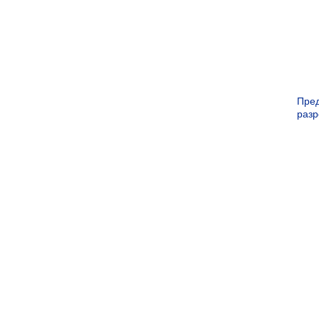
Пре
раз