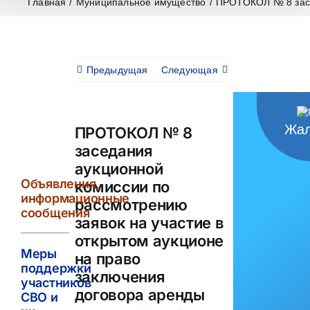
Главная
/
Муниципальное имущество
/
ПРОТОКОЛ № 8 засед
Предыдущая
Следующая
Жал
ПРОТОКОЛ № 8
заседания
аукционной
Объявления,
комиссии по
информационные
рассмотрению
сообщения
заявок на участие в
открытом аукционе
Меры
на право
поддержки
заключения
участников
договора аренды
СВО и