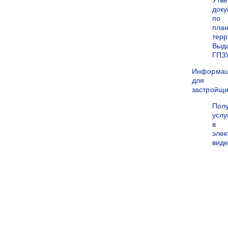
Утв
док
по
пла
терр
Выд
ГПЗ
Информа
для
застройщи
Пол
услу
в
эле
вид