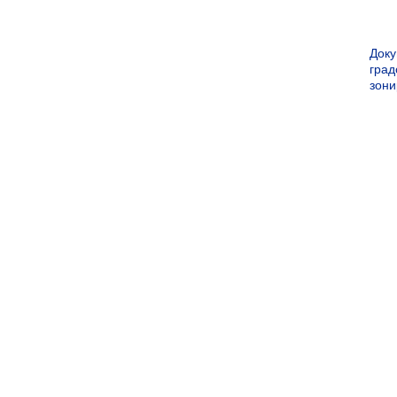
Док
град
зон