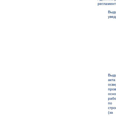
регламен
Выд
уве
Выд
акта
осви
про
осн
рабо
по
стро
(за