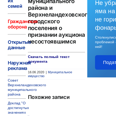
муниципального
их
Не убр
семей
района и
яма на
Верхнеландеховского
не гори
городского
Гражданская
оборона
фонар
поселения о
признании аукциона
Столкнулис
несостоявшимся
Открытые
проблемой 
ней!
данные
Скачать полный текст
документа
Подат
Наружная
реклама
16.06.2020
|
Муниципальное
имущество
Совет
Верхнеландеховского
муниципального
района
Похожие записи
Доклад "О
достигнутых
значениях