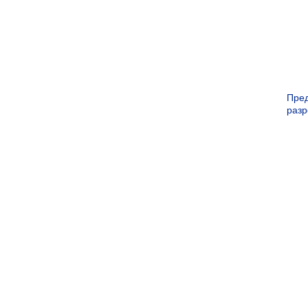
Пре
раз