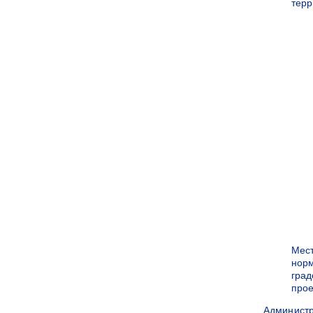
терр
Мес
нор
град
прое
Админист