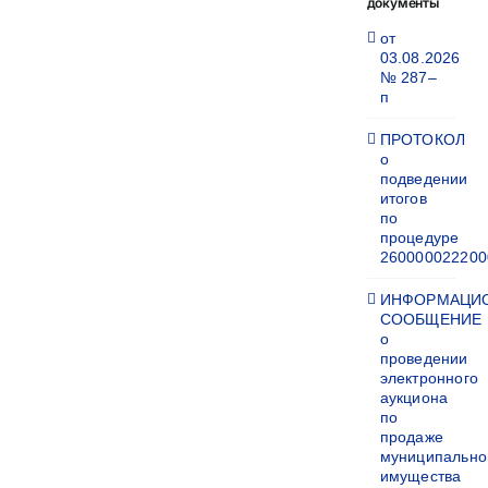
документы
от
03.08.2026
№ 287–
п
ПРОТОКОЛ
о
подведении
итогов
по
процедуре
260000022200
ИНФОРМАЦИ
СООБЩЕНИЕ
о
проведении
электронного
аукциона
по
продаже
муниципально
имущества