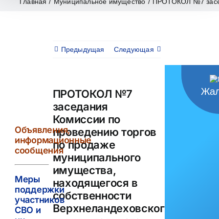
Главная
/
Муниципальное имущество
/
ПРОТОКОЛ №7 засед
Предыдущая
Следующая
Жал
ПРОТОКОЛ №7
заседания
Комиссии по
Объявления,
проведению торгов
информационные
по продаже
сообщения
муниципального
имущества,
Меры
находящегося в
поддержки
собственности
участников
Верхнеландеховского
СВО и