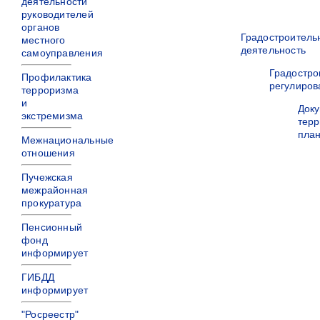
деятельности
руководителей
органов
Градостроитель
местного
деятельность
самоуправления
Градостро
Профилактика
регулиров
терроризма
и
Док
экстремизма
терр
пла
Межнациональные
отношения
Пучежская
межрайонная
прокуратура
Пенсионный
фонд
информирует
ГИБДД
информирует
"Росреестр"