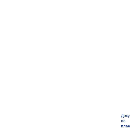
Док
по
пла