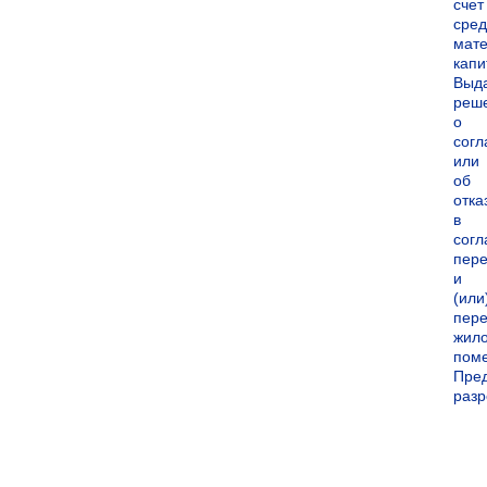
счет
сред
мате
капи
Выд
реш
о
согл
или
об
отка
в
согл
пер
и
(или
пере
жил
пом
Пре
раз