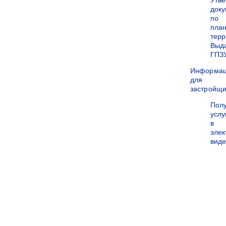
Утв
док
по
пла
терр
Выд
ГПЗ
Информа
для
застройщи
Пол
услу
в
эле
вид