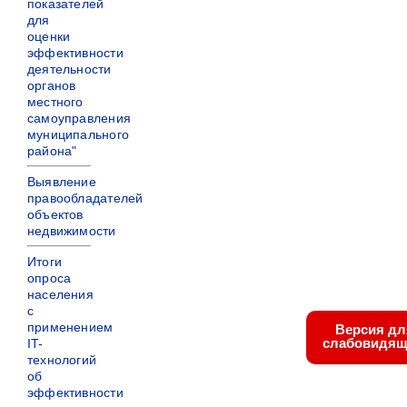
показателей
для
оценки
эффективности
деятельности
органов
местного
самоуправления
муниципального
района"
Выявление
правообладателей
объектов
недвижимости
Итоги
опроса
населения
с
применением
Версия дл
слабовидящ
IT-
технологий
об
эффективности