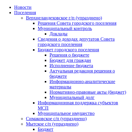
Skip
Новости
to
Поселения
content
Верхнеландеховское г/п (упразднено)
Решения Совета городского поселения
Муниципальный контроль
Доклады
Сведения о доходах депутатов Совета
городского поселения
Бюджет городского поселения
Решения о бюджете
Бюджет для граждан
Исполнение бюджета
Актуальная редакция решения о
бюджете
Информационно-аналитические
материалы
Нормативно-правовые акты (бюджет)
Муниципальный долг
Информационная поддержка субъектов
МСП
Муниципальное имущество
Симаковское с/п (упразднено)
Мытское с/п (упразднено)
Бюджет