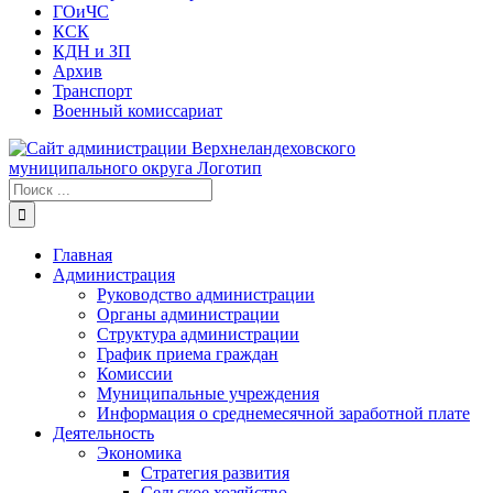
ГОиЧС
КСК
КДН и ЗП
Архив
Транспорт
Военный комиссариат
Результат
поиска:
Главная
Администрация
Руководство администрации
Органы администрации
Структура администрации
График приема граждан
Комиссии
Муниципальные учреждения
Информация о среднемесячной заработной плате
Деятельность
Экономика
Стратегия развития
Сельское хозяйство