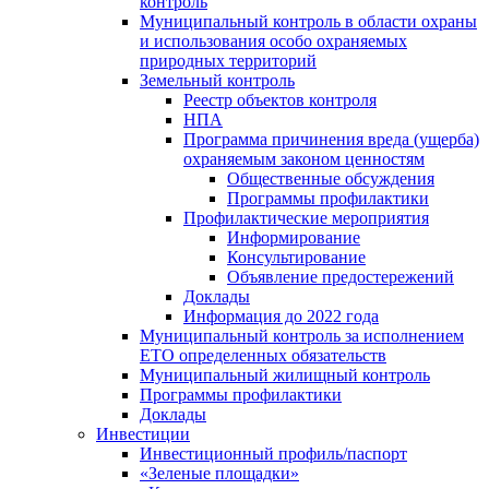
контроль
Муниципальный контроль в области охраны
и использования особо охраняемых
природных территорий
Земельный контроль
Реестр объектов контроля
НПА
Программа причинения вреда (ущерба)
охраняемым законом ценностям
Общественные обсуждения
Программы профилактики
Профилактические мероприятия
Информирование
Консультирование
Объявление предостережений
Доклады
Информация до 2022 года
Муниципальный контроль за исполнением
ЕТО определенных обязательств
Муниципальный жилищный контроль
Программы профилактики
Доклады
Инвестиции
Инвестиционный профиль/паспорт
«Зеленые площадки»