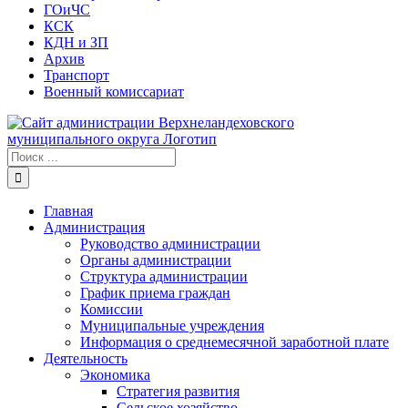
ГОиЧС
КСК
КДН и ЗП
Архив
Транспорт
Военный комиссариат
Результат
поиска:
Главная
Администрация
Руководство администрации
Органы администрации
Структура администрации
График приема граждан
Комиссии
Муниципальные учреждения
Информация о среднемесячной заработной плате
Деятельность
Экономика
Стратегия развития
Сельское хозяйство