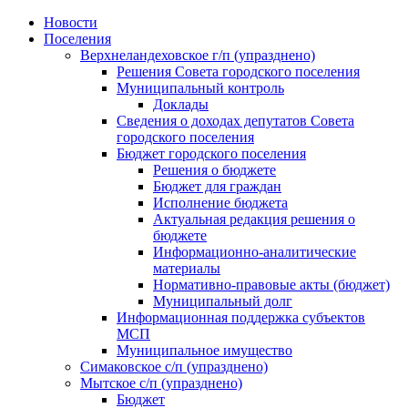
Skip
Новости
to
Поселения
content
Верхнеландеховское г/п (упразднено)
Решения Совета городского поселения
Муниципальный контроль
Доклады
Сведения о доходах депутатов Совета
городского поселения
Бюджет городского поселения
Решения о бюджете
Бюджет для граждан
Исполнение бюджета
Актуальная редакция решения о
бюджете
Информационно-аналитические
материалы
Нормативно-правовые акты (бюджет)
Муниципальный долг
Информационная поддержка субъектов
МСП
Муниципальное имущество
Симаковское с/п (упразднено)
Мытское с/п (упразднено)
Бюджет