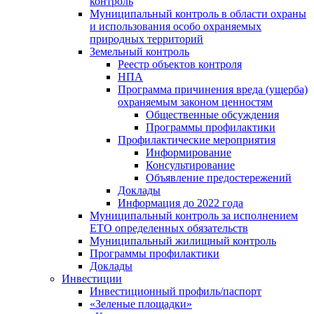
контроль
Муниципальный контроль в области охраны
и использования особо охраняемых
природных территорий
Земельный контроль
Реестр объектов контроля
НПА
Программа причинения вреда (ущерба)
охраняемым законом ценностям
Общественные обсуждения
Программы профилактики
Профилактические мероприятия
Информирование
Консультирование
Объявление предостережений
Доклады
Информация до 2022 года
Муниципальный контроль за исполнением
ЕТО определенных обязательств
Муниципальный жилищный контроль
Программы профилактики
Доклады
Инвестиции
Инвестиционный профиль/паспорт
«Зеленые площадки»