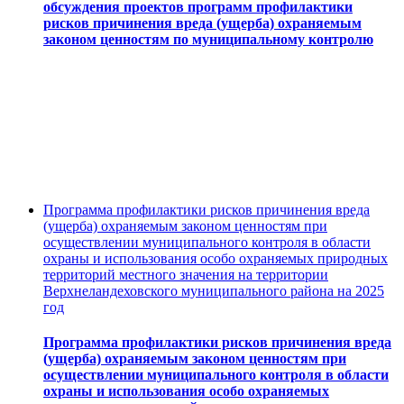
обсуждения проектов программ профилактики
рисков причинения вреда (ущерба) охраняемым
законом ценностям по муниципальному контролю
Программа профилактики рисков причинения вреда
(ущерба) охраняемым законом ценностям при
осуществлении муниципального контроля в области
охраны и использования особо охраняемых природных
территорий местного значения на территории
Верхнеландеховского муниципального района на 2025
год
Программа профилактики рисков причинения вреда
(ущерба) охраняемым законом ценностям при
осуществлении муниципального контроля в области
охраны и использования особо охраняемых