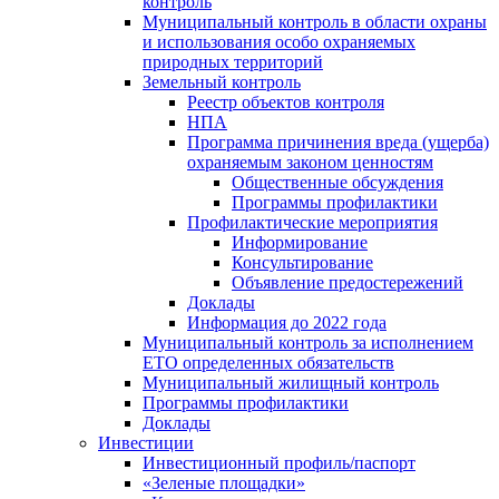
контроль
Муниципальный контроль в области охраны
и использования особо охраняемых
природных территорий
Земельный контроль
Реестр объектов контроля
НПА
Программа причинения вреда (ущерба)
охраняемым законом ценностям
Общественные обсуждения
Программы профилактики
Профилактические мероприятия
Информирование
Консультирование
Объявление предостережений
Доклады
Информация до 2022 года
Муниципальный контроль за исполнением
ЕТО определенных обязательств
Муниципальный жилищный контроль
Программы профилактики
Доклады
Инвестиции
Инвестиционный профиль/паспорт
«Зеленые площадки»