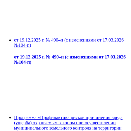
от 19.12.2025 г. № 490–п (с изменениями от 17.03.2026
№104-п)
от 19.12.2025 г. № 490–п (с изменениями от 17.03.2026
№104-п)
Программа «Профилактика рисков причинения вреда
(ущерба) охраняемым законом при осуществлении
муниципального земельного контроля на территории