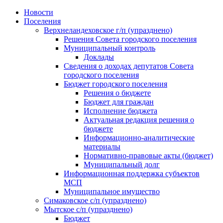
Skip
Новости
to
Поселения
content
Верхнеландеховское г/п (упразднено)
Решения Совета городского поселения
Муниципальный контроль
Доклады
Сведения о доходах депутатов Совета
городского поселения
Бюджет городского поселения
Решения о бюджете
Бюджет для граждан
Исполнение бюджета
Актуальная редакция решения о
бюджете
Информационно-аналитические
материалы
Нормативно-правовые акты (бюджет)
Муниципальный долг
Информационная поддержка субъектов
МСП
Муниципальное имущество
Симаковское с/п (упразднено)
Мытское с/п (упразднено)
Бюджет