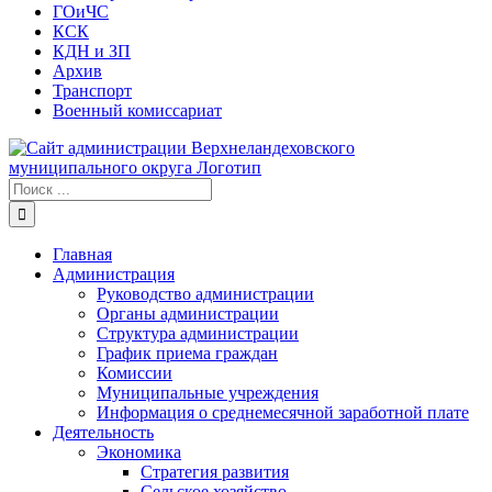
ГОиЧС
КСК
КДН и ЗП
Архив
Транспорт
Военный комиссариат
Результат
поиска:
Главная
Администрация
Руководство администрации
Органы администрации
Структура администрации
График приема граждан
Комиссии
Муниципальные учреждения
Информация о среднемесячной заработной плате
Деятельность
Экономика
Стратегия развития
Сельское хозяйство