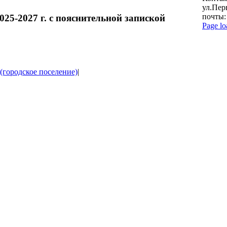
ул.Пер
почты:
25-2027 г. с пояснительной запиской
Page lo
Go
to
Top
(городское поселение)
|