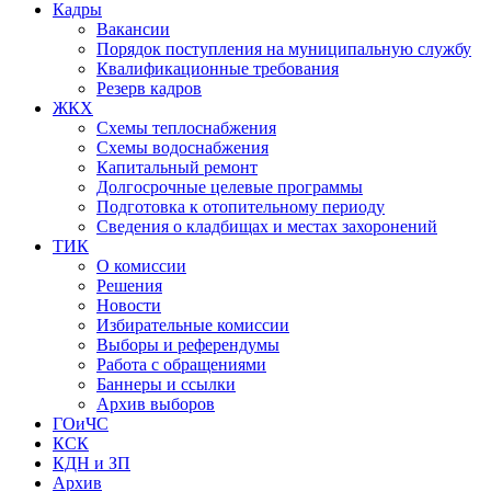
Кадры
Вакансии
Порядок поступления на муниципальную службу
Квалификационные требования
Резерв кадров
ЖКХ
Схемы теплоснабжения
Схемы водоснабжения
Капитальный ремонт
Долгосрочные целевые программы
Подготовка к отопительному периоду
Сведения о кладбищах и местах захоронений
ТИК
О комиссии
Решения
Новости
Избирательные комиссии
Выборы и референдумы
Работа с обращениями
Баннеры и ссылки
Архив выборов
ГОиЧС
КСК
КДН и ЗП
Архив