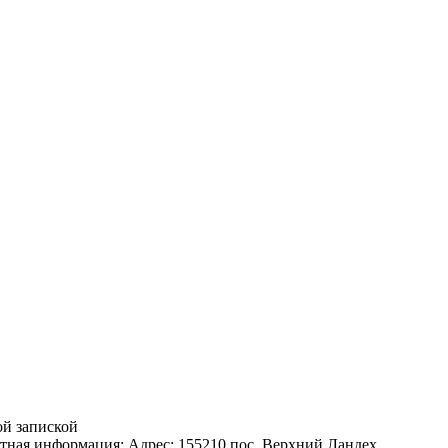
ой запиской
тная информация: Адрес: 155210 пос. Верхний Ландех,