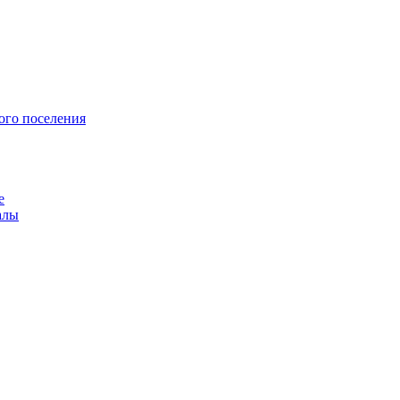
ого поселения
е
алы