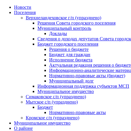
Skip
Новости
to
Поселения
content
Верхнеландеховское г/п (упразднено)
Решения Совета городского поселения
Муниципальный контроль
Доклады
Сведения о доходах депутатов Совета городск
Бюджет городского поселения
Решения о бюджете
Бюджет для граждан
Исполнение бюджета
Актуальная редакция решения о бюджет
Информационно-аналитические матери
Нормативно-правовые акты (бюджет)
Муниципальный долг
Информационная поддержка субъектов МСП
Муниципальное имущество
Симаковское с/п (упразднено)
Мытское с/п (упразднено)
Бюджет
Нормативно-правовые акты
Кромское с/п (упразднено)
Муниципальное имущество
О районе