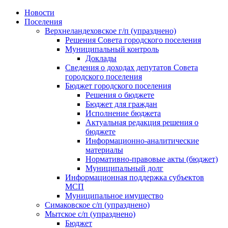
Skip
Новости
to
Поселения
content
Верхнеландеховское г/п (упразднено)
Решения Совета городского поселения
Муниципальный контроль
Доклады
Сведения о доходах депутатов Совета
городского поселения
Бюджет городского поселения
Решения о бюджете
Бюджет для граждан
Исполнение бюджета
Актуальная редакция решения о
бюджете
Информационно-аналитические
материалы
Нормативно-правовые акты (бюджет)
Муниципальный долг
Информационная поддержка субъектов
МСП
Муниципальное имущество
Симаковское с/п (упразднено)
Мытское с/п (упразднено)
Бюджет