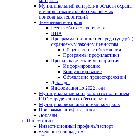
контроль
Муниципальный контроль в области охраны
и использования особо охраняемых
природных территорий
Земельный контроль
Реестр объектов контроля
НПА
Программа причинения вреда (ущерба)
охраняемым законом ценностям
Общественные обсуждения
Программы профилактики
Профилактические мероприятия
Информирование
Консультирование
Объявление предостережений
Доклады
Информация до 2022 года
Муниципальный контроль за исполнением
ЕТО определенных обязательств
Муниципальный жилищный контроль
Программы профилактики
Доклады
Инвестиции
Инвестиционный профиль/паспорт
«Зеленые площадки»