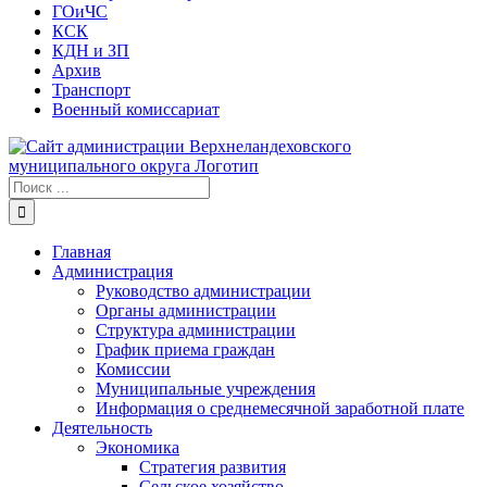
ГОиЧС
КСК
КДН и ЗП
Архив
Транспорт
Военный комиссариат
Результат
поиска:
Главная
Администрация
Руководство администрации
Органы администрации
Структура администрации
График приема граждан
Комиссии
Муниципальные учреждения
Информация о среднемесячной заработной плате
Деятельность
Экономика
Стратегия развития
Сельское хозяйство