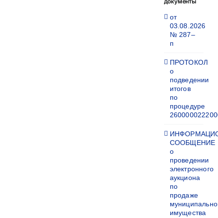
документы
от
03.08.2026
№ 287–
п
ПРОТОКОЛ
о
подведении
итогов
по
процедуре
260000022200
ИНФОРМАЦИ
СООБЩЕНИЕ
о
проведении
электронного
аукциона
по
продаже
муниципально
имущества