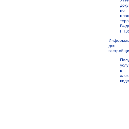
Утв
док
по
пла
терр
Выд
ГПЗ
Информа
для
застройщи
Пол
услу
в
эле
вид