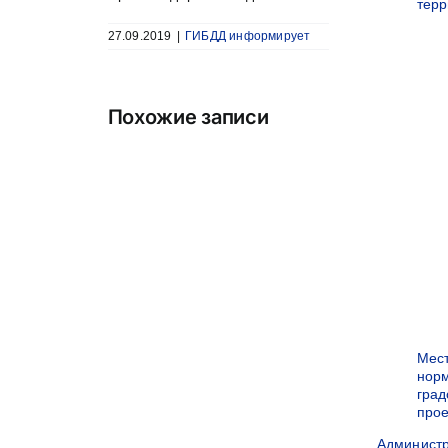
терр
27.09.2019
|
ГИБДД информирует
Похожие записи
Мес
нор
град
прое
Админист