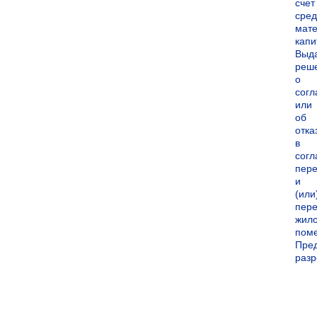
счет
сред
мате
капи
Выд
реш
о
согл
или
об
отка
в
согл
пер
и
(или
пере
жил
пом
Пре
раз