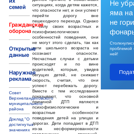
их
Не убр
ситуациях, когда детям кажется,
семей
что опасности нет, и они успеют
яма на
перейти дорогу вне
не гори
пешеходного перехода. Однако
Гражданская
в силу своих возрастных и
оборона
фонар
психофизиологических
особенностей поведения, они
не могут этого сделать, так как
Столкнулис
Открытые
дети школьного возраста не
проблемой 
осознают опасности.
ней!
данные
Несчастные случаи с детьми
происходят и по вине
водителей, которые, увидев
Подат
Наружная
бегущих детей, не снижают
реклама
скорость, считая, что они
успеют перебежать дорогу.
Вместе с тем исследования
Совет
показывают, что основной
Верхнеландеховского
причиной ДТП являются
муниципального
психофизиологические и
района
возрастные особенности
поведения детей на улицах и
Доклад "О
дорогах. Дети попадают в ДТП
достигнутых
из-за несформированности
значениях