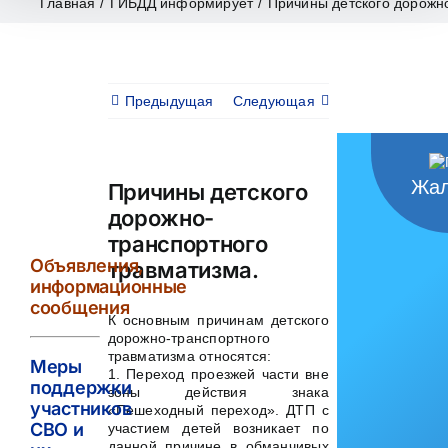
Главная
/
ГИБДД информирует
/
Причины детского дорожн
Предыдущая
Следующая
Жал
Причины детского
дорожно-
транспортного
Объявления,
травматизма.
информационные
сообщения
К основным причинам детского
дорожно-транспортного
травматизма относятся:
Меры
1. Переход проезжей части вне
поддержки
зоны действия знака
участников
«Пешеходный переход». ДТП с
СВО и
участием детей возникает по
данной причине в обманчивых