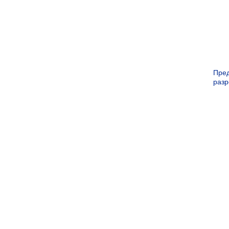
Пре
раз