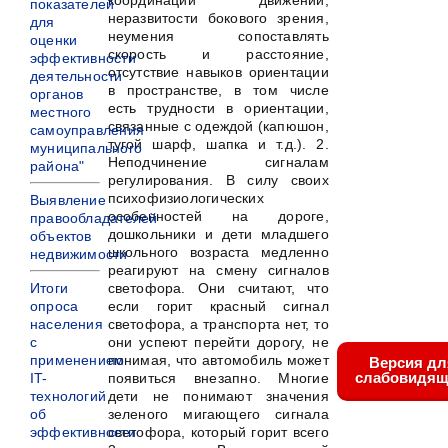
координации движений,
показателей
неразвитости бокового зрения,
для
неумения сопоставлять
оценки
скорость и расстояние,
эффективности
отсутствие навыков ориентации
деятельности
в пространстве, в том числе
органов
есть трудности в ориентации,
местного
связанные с одеждой (капюшон,
самоуправления
тугой шарф, шапка и т.д.). 2.
муниципального
Неподчинение сигналам
района"
регулирования. В силу своих
психофизиологических
Выявление
особенностей на дороге,
правообладателей
дошкольники и дети младшего
объектов
школьного возраста медленно
недвижимости
реагируют на смену сигналов
Итоги
светофора. Они считают, что
опроса
если горит красный сигнал
населения
светофора, а транспорта нет, то
с
они успеют перейти дорогу, не
применением
понимая, что автомобиль может
Версия дл
слабовидящ
IT-
появиться внезапно. Многие
технологий
дети не понимают значения
об
зеленого мигающего сигнала
эффективности
светофора, который горит всего