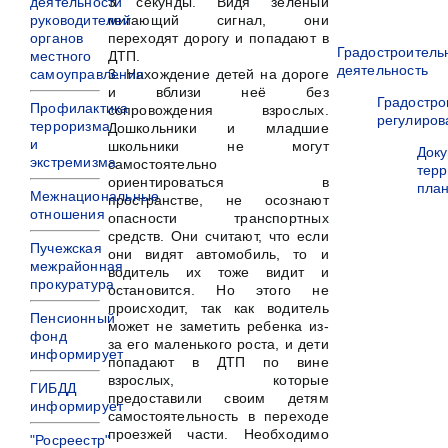
деятельности
3 секунды. Видя зеленый
руководителей
мигающий сигнал, они
органов
переходят дорогу и попадают в
Градостроитель
местного
ДТП.
деятельность
самоуправления
3. Нахождение детей на дороге
и вблизи неё без
Градостро
Профилактика
сопровождения взрослых.
регулиров
терроризма
Дошкольники и младшие
и
школьники не могут
Док
экстремизма
самостоятельно
терр
ориентироваться в
пла
Межнациональные
пространстве, не осознают
отношения
опасности транспортных
средств. Они считают, что если
Пучежская
они видят автомобиль, то и
межрайонная
водитель их тоже видит и
прокуратура
остановится. Но этого не
происходит, так как водитель
Пенсионный
может не заметить ребенка из-
фонд
за его маленького роста, и дети
информирует
попадают в ДТП по вине
взрослых, которые
ГИБДД
предоставили своим детям
информирует
самостоятельность в переходе
проезжей части. Необходимо
"Росреестр"