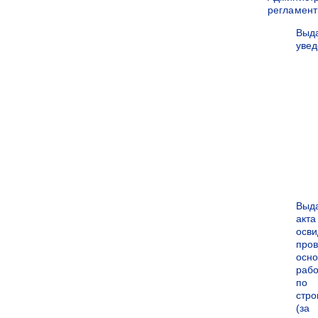
регламен
Выд
уве
Выд
акта
осви
про
осн
рабо
по
стро
(за