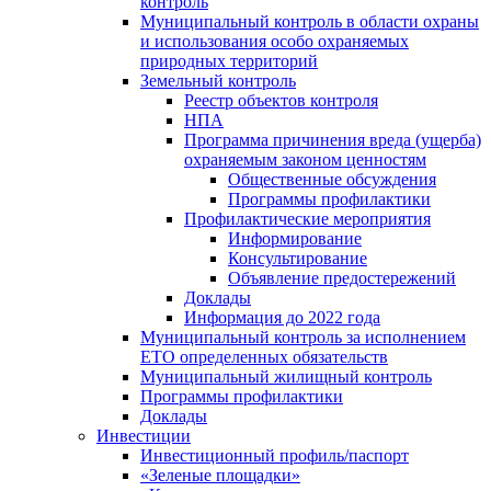
контроль
Муниципальный контроль в области охраны
и использования особо охраняемых
природных территорий
Земельный контроль
Реестр объектов контроля
НПА
Программа причинения вреда (ущерба)
охраняемым законом ценностям
Общественные обсуждения
Программы профилактики
Профилактические мероприятия
Информирование
Консультирование
Объявление предостережений
Доклады
Информация до 2022 года
Муниципальный контроль за исполнением
ЕТО определенных обязательств
Муниципальный жилищный контроль
Программы профилактики
Доклады
Инвестиции
Инвестиционный профиль/паспорт
«Зеленые площадки»