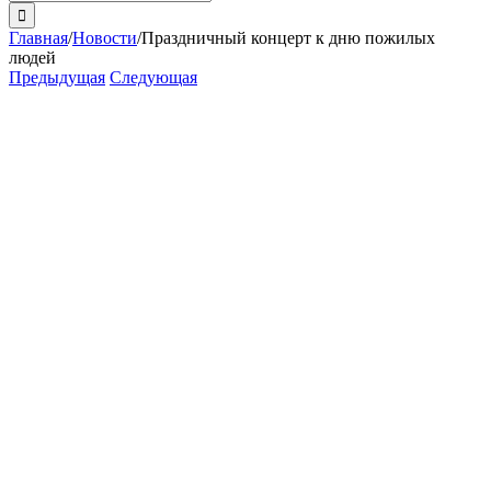
поиска:
Главная
/
Новости
/
Праздничный концерт к дню пожилых
людей
Предыдущая
Следующая
View
Larger
Image