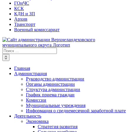
ГОиЧС
КСК
КДН и ЗП
Архив
Транспорт
Военный комиссариат
Результат
поиска:
Главная
Администрация
Руководство администрации
Органы администрации
Структура администрации
График приема граждан
Комиссии
Муниципальные учреждения
Информация о среднемесячной заработной плате
Деятельность
Экономика
Стратегия развития
Сельское хозяйство