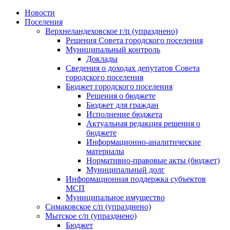
Skip
Новости
to
Поселения
content
Верхнеландеховское г/п (упразднено)
Решения Совета городского поселения
Муниципальный контроль
Доклады
Сведения о доходах депутатов Совета
городского поселения
Бюджет городского поселения
Решения о бюджете
Бюджет для граждан
Исполнение бюджета
Актуальная редакция решения о
бюджете
Информационно-аналитические
материалы
Нормативно-правовые акты (бюджет)
Муниципальный долг
Информационная поддержка субъектов
МСП
Муниципальное имущество
Симаковское с/п (упразднено)
Мытское с/п (упразднено)
Бюджет