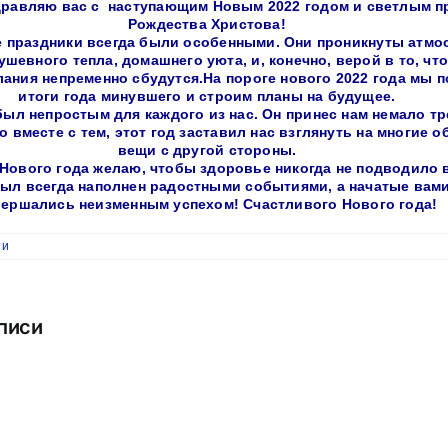
дравляю вас с наступающим Новым 2022 годом и светлым п
Рождества Христова!
 праздники всегда были особенными. Они проникнуты атм
ушевного тепла, домашнего уюта, и, конечно, верой в то, чт
лания непременно сбудутся.На пороге нового 2022 года мы 
итоги года минувшего и строим планы на будущее.
ыл непростым для каждого из нас. Он принес нам немало тр
о вместе с тем, этот год заставил нас взглянуть на многие 
вещи с другой стороны.
Нового года желаю, чтобы здоровье никогда не подводило 
ыл всегда наполнен радостными событиями, а начатые вам
вершались неизменным успехом! Счастливого Нового года!
ти
писи