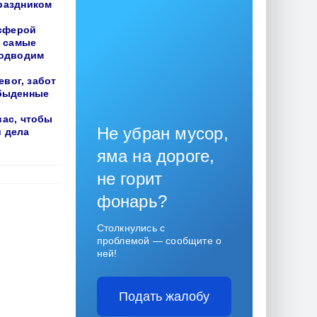
раздником
осферой
о самые
подводим
евог, забот
обыденные
вас, чтобы
Не убран мусор,
и дела
яма на дороге,
не горит
фонарь?
Столкнулись с
проблемой — сообщите о
ней!
Подать жалобу