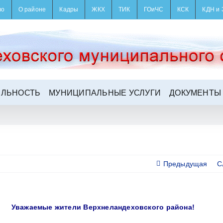
во
О районе
Кадры
ЖКХ
ТИК
ГОиЧС
КСК
КДН и 
ЕЛЬНОСТЬ
МУНИЦИПАЛЬНЫЕ УСЛУГИ
ДОКУМЕНТЫ
Предыдущая
С
Уважаемые жители Верхнеландеховского района!