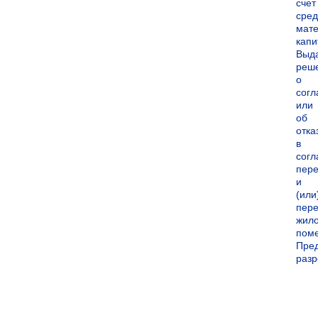
счет
сред
мате
капи
Выд
реш
о
согл
или
об
отка
в
согл
пер
и
(или
пере
жил
пом
Пре
раз