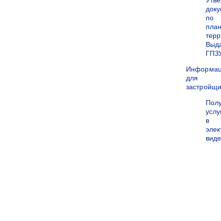
Утв
док
по
пла
терр
Выд
ГПЗ
Информа
для
застройщи
Пол
услу
в
эле
вид