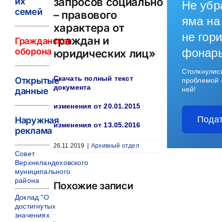
запросов социально
их
Не убр
семей
– правового
яма на
характера от
не гори
граждан и
Гражданская
оборона
фонар
юридических лиц»
Столкнулис
Скачать полный текст
Открытые
проблемой 
документа
ней!
данные
изменения от 20.01.2015
Подат
Наружная
изменения от 13.05.2016
реклама
26.11.2019
|
Архивный отдел
Совет
Верхнеландеховского
муниципального
района
Похожие записи
Доклад "О
достигнутых
значениях