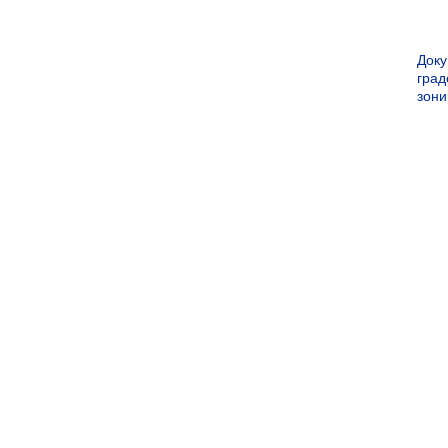
Док
град
зон