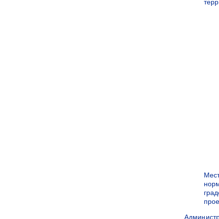
терр
Мес
нор
град
прое
Админист