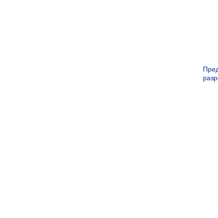
Пре
раз