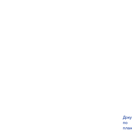
Док
по
пла