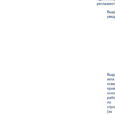
регламен
Выд
уве
Выд
акта
осви
про
осн
рабо
по
стро
(за