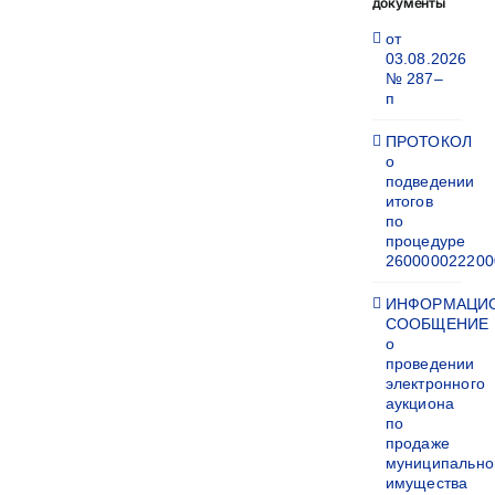
документы
от
03.08.2026
№ 287–
п
ПРОТОКОЛ
о
подведении
итогов
по
процедуре
260000022200
ИНФОРМАЦИ
СООБЩЕНИЕ
о
проведении
электронного
аукциона
по
продаже
муниципально
имущества