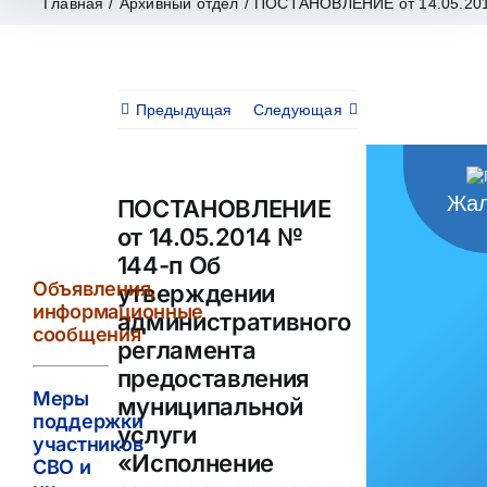
Главная
/
Архивный отдел
/
ПОСТАНОВЛЕНИЕ от 14.05.2014 
Предыдущая
Следующая
Жал
ПОСТАНОВЛЕНИЕ
от 14.05.2014 №
144-п Об
Объявления,
утверждении
информационные
административного
сообщения
регламента
предоставления
Меры
муниципальной
поддержки
услуги
участников
«Исполнение
СВО и