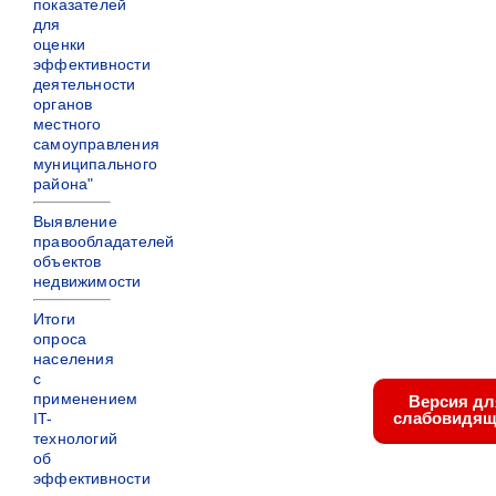
показателей
для
оценки
эффективности
деятельности
органов
местного
самоуправления
муниципального
района"
Выявление
правообладателей
объектов
недвижимости
Итоги
опроса
населения
с
применением
Версия дл
слабовидящ
IT-
технологий
об
эффективности