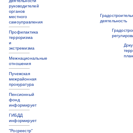
деятельности
руководителей
органов
Градостроитель
местного
деятельность
самоуправления
Градостро
Профилактика
регулиров
терроризма
и
Док
экстремизма
терр
пла
Межнациональные
отношения
Пучежская
межрайонная
прокуратура
Пенсионный
фонд
информирует
ГИБДД
информирует
"Росреестр"