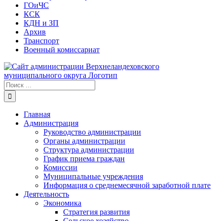
ГОиЧС
КСК
КДН и ЗП
Архив
Транспорт
Военный комиссариат
Результат
поиска:
Главная
Администрация
Руководство администрации
Органы администрации
Структура администрации
График приема граждан
Комиссии
Муниципальные учреждения
Информация о среднемесячной заработной плате
Деятельность
Экономика
Стратегия развития
Сельское хозяйство