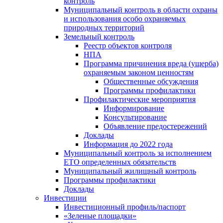
контроль
Муниципальный контроль в области охраны
и использования особо охраняемых
природных территорий
Земельный контроль
Реестр объектов контроля
НПА
Программа причинения вреда (ущерба)
охраняемым законом ценностям
Общественные обсуждения
Программы профилактики
Профилактические мероприятия
Информирование
Консультирование
Объявление предостережений
Доклады
Информация до 2022 года
Муниципальный контроль за исполнением
ЕТО определенных обязательств
Муниципальный жилищный контроль
Программы профилактики
Доклады
Инвестиции
Инвестиционный профиль/паспорт
«Зеленые площадки»