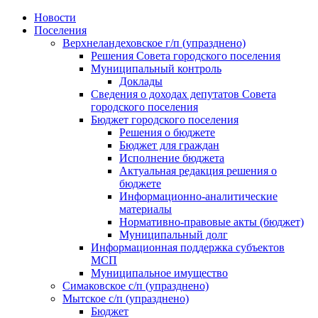
Skip
Новости
to
Поселения
content
Верхнеландеховское г/п (упразднено)
Решения Совета городского поселения
Муниципальный контроль
Доклады
Сведения о доходах депутатов Совета
городского поселения
Бюджет городского поселения
Решения о бюджете
Бюджет для граждан
Исполнение бюджета
Актуальная редакция решения о
бюджете
Информационно-аналитические
материалы
Нормативно-правовые акты (бюджет)
Муниципальный долг
Информационная поддержка субъектов
МСП
Муниципальное имущество
Симаковское с/п (упразднено)
Мытское с/п (упразднено)
Бюджет