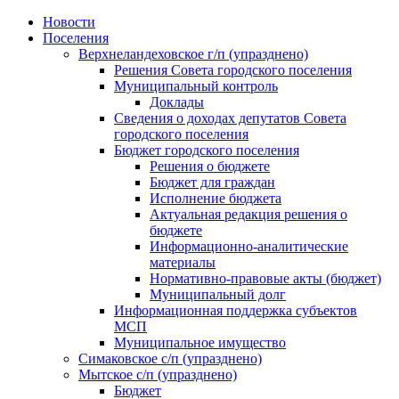
Skip
Новости
to
Поселения
content
Верхнеландеховское г/п (упразднено)
Решения Совета городского поселения
Муниципальный контроль
Доклады
Сведения о доходах депутатов Совета
городского поселения
Бюджет городского поселения
Решения о бюджете
Бюджет для граждан
Исполнение бюджета
Актуальная редакция решения о
бюджете
Информационно-аналитические
материалы
Нормативно-правовые акты (бюджет)
Муниципальный долг
Информационная поддержка субъектов
МСП
Муниципальное имущество
Симаковское с/п (упразднено)
Мытское с/п (упразднено)
Бюджет