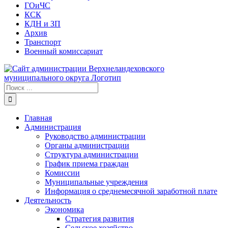
ГОиЧС
КСК
КДН и ЗП
Архив
Транспорт
Военный комиссариат
Результат
поиска:
Главная
Администрация
Руководство администрации
Органы администрации
Структура администрации
График приема граждан
Комиссии
Муниципальные учреждения
Информация о среднемесячной заработной плате
Деятельность
Экономика
Стратегия развития
Сельское хозяйство