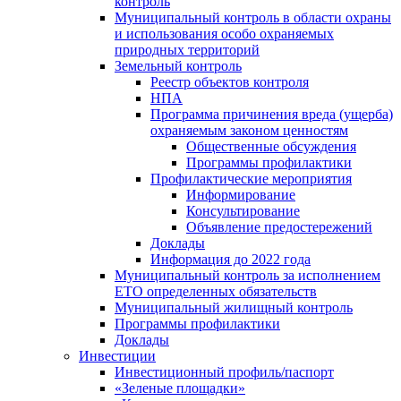
контроль
Муниципальный контроль в области охраны
и использования особо охраняемых
природных территорий
Земельный контроль
Реестр объектов контроля
НПА
Программа причинения вреда (ущерба)
охраняемым законом ценностям
Общественные обсуждения
Программы профилактики
Профилактические мероприятия
Информирование
Консультирование
Объявление предостережений
Доклады
Информация до 2022 года
Муниципальный контроль за исполнением
ЕТО определенных обязательств
Муниципальный жилищный контроль
Программы профилактики
Доклады
Инвестиции
Инвестиционный профиль/паспорт
«Зеленые площадки»