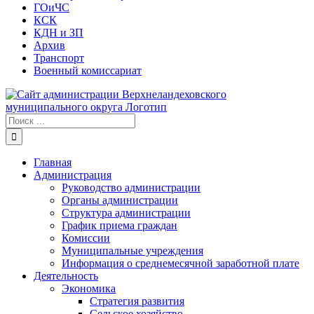
ГОиЧС
КСК
КДН и ЗП
Архив
Транспорт
Военный комиссариат
Результат
поиска:
Главная
Администрация
Руководство администрации
Органы администрации
Структура администрации
График приема граждан
Комиссии
Муниципальные учреждения
Информация о среднемесячной заработной плате
Деятельность
Экономика
Стратегия развития
Сельское хозяйство