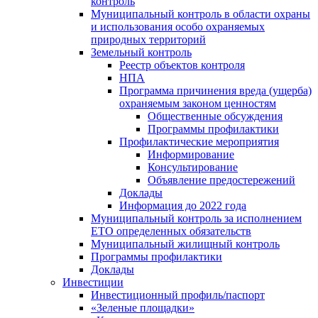
контроль
Муниципальный контроль в области охраны
и использования особо охраняемых
природных территорий
Земельный контроль
Реестр объектов контроля
НПА
Программа причинения вреда (ущерба)
охраняемым законом ценностям
Общественные обсуждения
Программы профилактики
Профилактические мероприятия
Информирование
Консультирование
Объявление предостережений
Доклады
Информация до 2022 года
Муниципальный контроль за исполнением
ЕТО определенных обязательств
Муниципальный жилищный контроль
Программы профилактики
Доклады
Инвестиции
Инвестиционный профиль/паспорт
«Зеленые площадки»