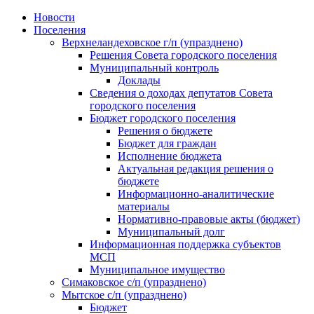
Skip
Новости
to
Поселения
content
Верхнеландеховское г/п (упразднено)
Решения Совета городского поселения
Муниципальный контроль
Доклады
Сведения о доходах депутатов Совета
городского поселения
Бюджет городского поселения
Решения о бюджете
Бюджет для граждан
Исполнение бюджета
Актуальная редакция решения о
бюджете
Информационно-аналитические
материалы
Нормативно-правовые акты (бюджет)
Муниципальный долг
Информационная поддержка субъектов
МСП
Муниципальное имущество
Симаковское с/п (упразднено)
Мытское с/п (упразднено)
Бюджет