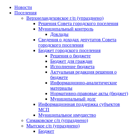
Skip
Новости
to
Поселения
content
Верхнеландеховское г/п (упразднено)
Решения Совета городского поселения
Муниципальный контроль
Доклады
Сведения о доходах депутатов Совета
городского поселения
Бюджет городского поселения
Решения о бюджете
Бюджет для граждан
Исполнение бюджета
Актуальная редакция решения о
бюджете
Информационно-аналитические
материалы
Нормативно-правовые акты (бюджет)
Муниципальный долг
Информационная поддержка субъектов
МСП
Муниципальное имущество
Симаковское с/п (упразднено)
Мытское с/п (упразднено)
Бюджет