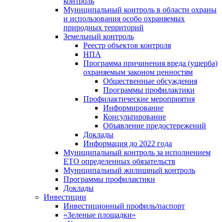
контроль
Муниципальный контроль в области охраны
и использования особо охраняемых
природных территорий
Земельный контроль
Реестр объектов контроля
НПА
Программа причинения вреда (ущерба)
охраняемым законом ценностям
Общественные обсуждения
Программы профилактики
Профилактические мероприятия
Информирование
Консультирование
Объявление предостережений
Доклады
Информация до 2022 года
Муниципальный контроль за исполнением
ЕТО определенных обязательств
Муниципальный жилищный контроль
Программы профилактики
Доклады
Инвестиции
Инвестиционный профиль/паспорт
«Зеленые площадки»