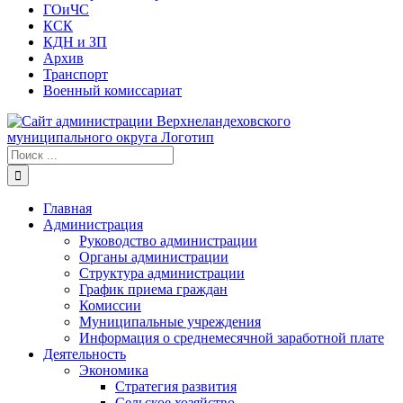
ГОиЧС
КСК
КДН и ЗП
Архив
Транспорт
Военный комиссариат
Результат
поиска:
Главная
Администрация
Руководство администрации
Органы администрации
Структура администрации
График приема граждан
Комиссии
Муниципальные учреждения
Информация о среднемесячной заработной плате
Деятельность
Экономика
Стратегия развития
Сельское хозяйство