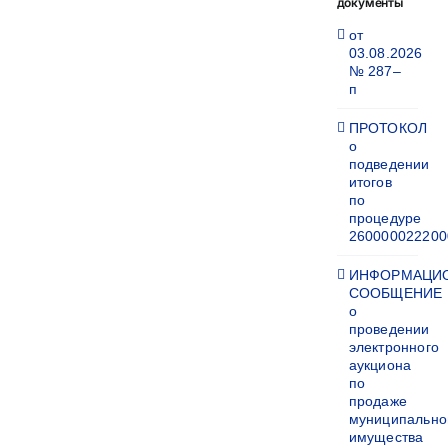
документы
от
03.08.2026
№ 287–
п
ПРОТОКОЛ
о
подведении
итогов
по
процедуре
260000022200
ИНФОРМАЦИ
СООБЩЕНИЕ
о
проведении
электронного
аукциона
по
продаже
муниципально
имущества