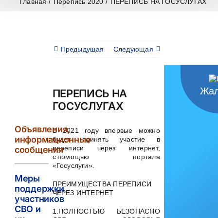
Главная
/
Перепись 2020
/
ПЕРЕПИСЬ НА ГОСУСЛУГАХ
Предыдущая
Следующая
Жал
ПЕРЕПИСЬ НА
ГОСУСЛУГАХ
Объявления,
В 2021 году впервые можно
информационные
будет принять участие в
переписи через интернет,
сообщения
с помощью портала
«Госуслуги».
Меры
ПРЕИМУЩЕСТВА ПЕРЕПИСИ
поддержки
ЧЕРЕЗ ИНТЕРНЕТ
участников
СВО и
1.ПОЛНОСТЬЮ БЕЗОПАСНО