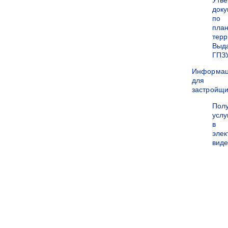
Утв
док
по
пла
терр
Выд
ГПЗ
Информа
для
застройщи
Пол
услу
в
эле
вид