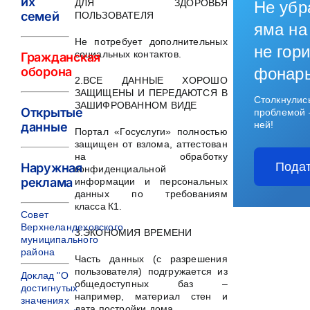
их
ДЛЯ ЗДОРОВЬЯ
Не убр
семей
ПОЛЬЗОВАТЕЛЯ
яма на
Не потребует дополнительных
не гори
социальных контактов.
Гражданская
оборона
фонар
2.ВСЕ ДАННЫЕ ХОРОШО
ЗАЩИЩЕНЫ И ПЕРЕДАЮТСЯ В
Столкнулис
ЗАШИФРОВАННОМ ВИДЕ
Открытые
проблемой 
ней!
данные
Портал «Госуслуги» полностью
защищен от взлома, аттестован
на обработку
Подат
Наружная
конфиденциальной
реклама
информации и персональных
данных по требованиям
класса К1.
Совет
Верхнеландеховского
3.ЭКОНОМИЯ ВРЕМЕНИ
муниципального
района
Часть данных (с разрешения
пользователя) подгружается из
Доклад "О
общедоступных баз –
достигнутых
например, материал стен и
значениях
дата постройки дома.