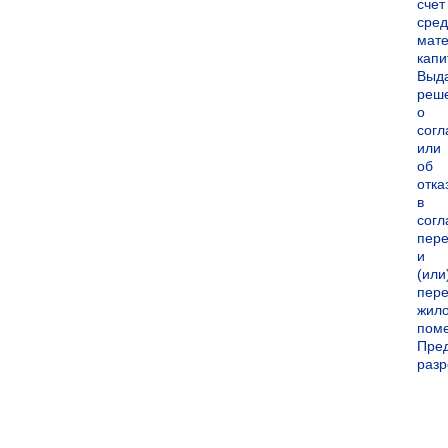
счет
сред
мате
капи
Выд
реш
о
согл
или
об
отка
в
согл
пер
и
(или
пере
жил
пом
Пре
раз