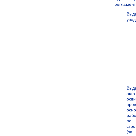
регламен
Выд
уве
Выд
акта
осви
про
осн
рабо
по
стро
(за