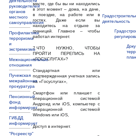
деятельности
месте, где бы вы ни находились
руководителей
в этот момент – дома, на даче,
органов
в поездке, на работе или в
Градостроитель
местного
гостях. Даже если вы
деятельность
самоуправления
находитесь на отдыхе за
границей. Главное – чтобы
Градостро
Профилактика
работал интернет.
регулиров
терроризма
и
Док
7.ЧТО НУЖНО, ЧТОБЫ
экстремизма
терр
ПРОЙТИ ПЕРЕПИСЬ НА
пла
«ГОСУСЛУГАХ»?
Межнациональные
отношения
Стандартная или
Пучежская
подтвержденная учетная запись
межрайонная
на «Госуслугах»,
прокуратура
Смартфон или планшет с
Пенсионный
операционной системой
фонд
Андроид или iOS, компьютер с
информирует
операционной системой
Windows или iOS,
ГИБДД
информирует
Доступ в интернет.
"Росреестр"