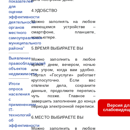
показателей
для
4.УДОБСТВО
оценки
эффективности
Можно заполнять на любом
деятельности
имеющемся устройстве –
органов
смартфоне, планшете,
местного
компьютере.
самоуправления
муниципального
района"
5.ВРЕМЯ ВЫБИРАЕТЕ ВЫ
Выявление
Можно заполнить в любое
правообладателей
время, днем, вечером, ночью
объектов
или утром, когда вам удобно.
недвижимости
Портал «Госуслуги» работает
круглосуточно. Если вас
Итоги
отвлекли дела, сохраните
опроса
данные, продолжите перепись
населения
чуть позже. Главное –
с
завершить заполнение до конца
применением
Версия дл
периода электронной переписи.
слабовидящ
IT-
технологий
6.МЕСТО ВЫБИРАЕТЕ ВЫ
об
эффективности
Можно заполнить в любом