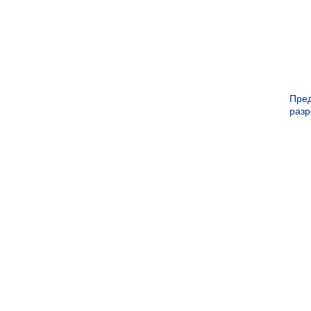
Пре
раз