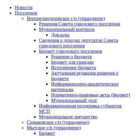
Skip
Новости
to
Поселения
content
Верхнеландеховское г/п (упразднено)
Решения Совета городского поселения
Муниципальный контроль
Доклады
Сведения о доходах депутатов Совета
городского поселения
Бюджет городского поселения
Решения о бюджете
Бюджет для граждан
Исполнение бюджета
Актуальная редакция решения о
бюджете
Информационно-аналитические
материалы
Нормативно-правовые акты (бюджет)
Муниципальный долг
Информационная поддержка субъектов
МСП
Муниципальное имущество
Симаковское с/п (упразднено)
Мытское с/п (упразднено)
Бюджет