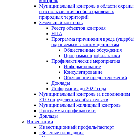
контроль
Муниципальный контроль в области охраны
и использования особо охраняемых
природных территорий
Земельный контроль
Реестр объектов контроля
НПА
Программа причинения вреда (ущерба)
охраняемым законом ценностям
Общественные обсуждения
Программы профилактики
Профилактические мероприятия
Информирование
Консультирование
Объявление предостережений
Доклады
Информация до 2022 года
Муниципальный контроль за исполнением
ЕТО определенных обязательств
Муниципальный жилищный контроль
Программы профилактики
Доклады
Инвестиции
Инвестиционный профиль/паспорт
«Зеленые площадки»