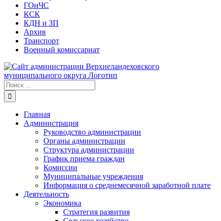
ГОиЧС
КСК
КДН и ЗП
Архив
Транспорт
Военный комиссариат
Результат
поиска:
Главная
Администрация
Руководство администрации
Органы администрации
Структура администрации
График приема граждан
Комиссии
Муниципальные учреждения
Информация о среднемесячной заработной плате
Деятельность
Экономика
Стратегия развития
Сельское хозяйство