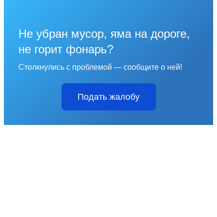
Не убран мусор, яма на дороге,
не горит фонарь?
Столкнулись с проблемой — сообщите о ней!
Подать жалобу