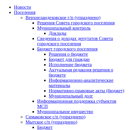
Skip
Новости
to
Поселения
content
Верхнеландеховское г/п (упразднено)
Решения Совета городского поселения
Муниципальный контроль
Доклады
Сведения о доходах депутатов Совета
городского поселения
Бюджет городского поселения
Решения о бюджете
Бюджет для граждан
Исполнение бюджета
Актуальная редакция решения о
бюджете
Информационно-аналитические
материалы
Нормативно-правовые акты (бюджет)
Муниципальный долг
Информационная поддержка субъектов
МСП
Муниципальное имущество
Симаковское с/п (упразднено)
Мытское с/п (упразднено)
Бюджет