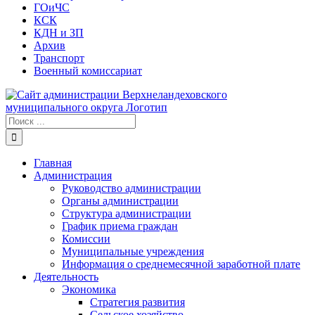
ГОиЧС
КСК
КДН и ЗП
Архив
Транспорт
Военный комиссариат
Результат
поиска:
Главная
Администрация
Руководство администрации
Органы администрации
Структура администрации
График приема граждан
Комиссии
Муниципальные учреждения
Информация о среднемесячной заработной плате
Деятельность
Экономика
Стратегия развития
Сельское хозяйство