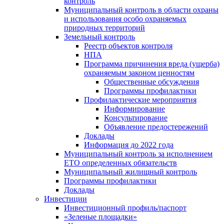
контроль
Муниципальный контроль в области охраны
и использования особо охраняемых
природных территорий
Земельный контроль
Реестр объектов контроля
НПА
Программа причинения вреда (ущерба)
охраняемым законом ценностям
Общественные обсуждения
Программы профилактики
Профилактические мероприятия
Информирование
Консультирование
Объявление предостережений
Доклады
Информация до 2022 года
Муниципальный контроль за исполнением
ЕТО определенных обязательств
Муниципальный жилищный контроль
Программы профилактики
Доклады
Инвестиции
Инвестиционный профиль/паспорт
«Зеленые площадки»