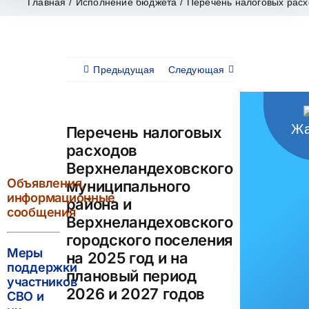
Главная
/
Исполнение бюджета
/
Перечень налоговых расх
Предыдущая
Следующая
Жа
Перечень налоговых
расходов
Верхнеландеховского
Объявления,
муниципального
информационные
района и
сообщения
Верхнеландеховского
городского поселения
Меры
на 2025 год и на
поддержки
плановый период
участников
2026 и 2027 годов
СВО и