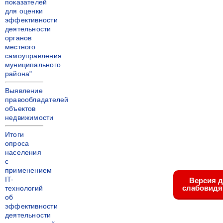
показателей
для оценки
эффективности
деятельности
органов
местного
самоуправления
муниципального
района"
Выявление
правообладателей
объектов
недвижимости
Итоги
опроса
населения
с
применением
IT-
Версия 
слабовид
технологий
об
эффективности
деятельности