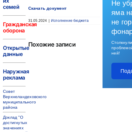
их
Не уб
семей
Скачать документ
яма н
не гор
31.05.2024
|
Исполнение бюджета
Гражданская
оборона
фона
Столкнули
Похожие записи
Открытые
проблемо
ней!
данные
Под
Наружная
реклама
Совет
Верхнеландеховского
муниципального
района
Доклад "О
достигнутых
значениях