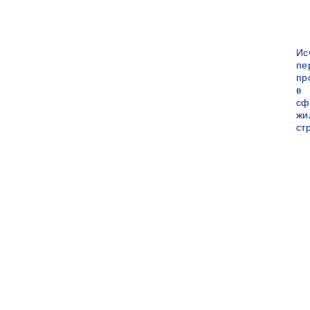
Ис
пе
пр
в
сф
жи
ст