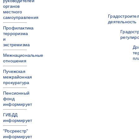
руководителей
органов
местного
Градостроите
самоуправления
деятельность
Профилактика
Градост
терроризма
регулир
и
экстремизма
До
те
Межнациональные
пл
отношения
Пучежская
межрайонная
прокуратура
Пенсионный
фонд
информирует
ГИБДД
информирует
"Росреестр"
информирует