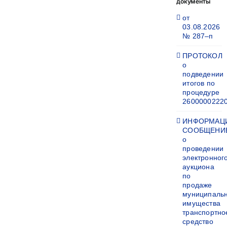
документы
от
03.08.2026
№ 287–п
ПРОТОКОЛ
о
подведении
итогов по
процедуре
2600000222
ИНФОРМАЦ
СООБЩЕНИ
о
проведении
электронног
аукциона
по
продаже
муниципаль
имущества
транспортно
средство