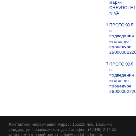
марки
CHEVROLET
NIVA
ПРОТОКОЛ
о
подведении
итогов по
процедуре
2600000222
ПРОТОКОЛ
о
подведении
итогов по
процедуре
2600000222
Контактная информация: Адрес: 155210 пос. Верхний
Ландех, ул.Первомайская, д.3 Телефон: (49349) 2-14-22,
адрес электронной почты: info@vlandeh-admin.ru