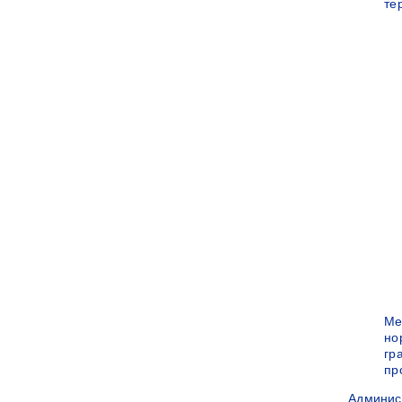
те
Ме
но
гр
пр
Админис