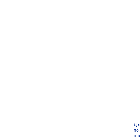
До
по
пл