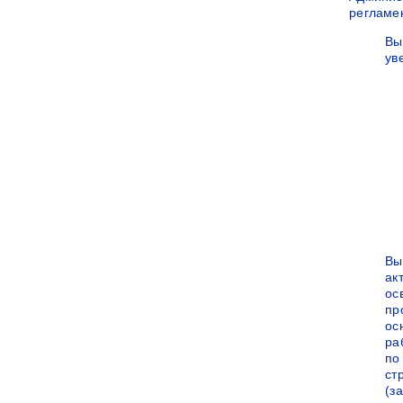
регламе
Вы
ув
Вы
ак
ос
пр
ос
ра
по
ст
(за