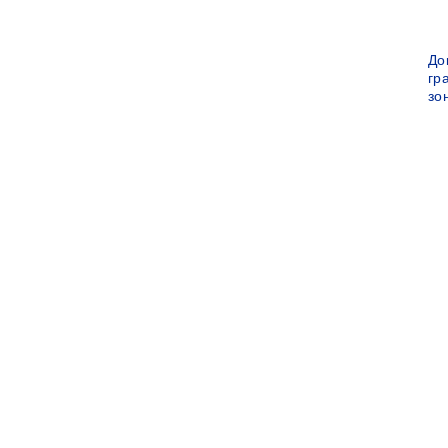
До
гр
зо