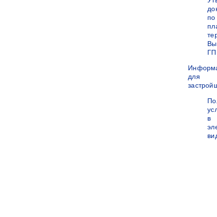
Ут
до
по
пл
те
Вы
ГП
Информ
для
застрой
По
ус
в
эл
ви