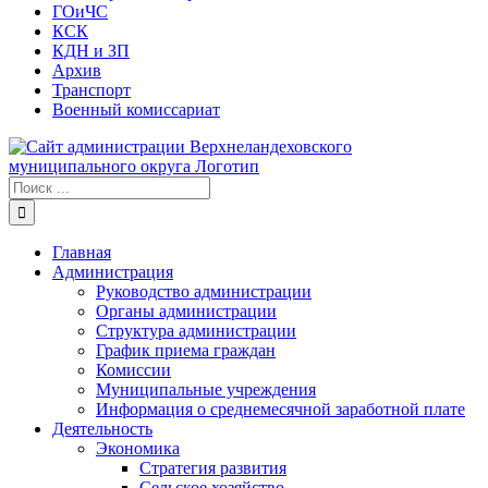
ГОиЧС
КСК
КДН и ЗП
Архив
Транспорт
Военный комиссариат
Результат
поиска:
Главная
Администрация
Руководство администрации
Органы администрации
Структура администрации
График приема граждан
Комиссии
Муниципальные учреждения
Информация о среднемесячной заработной плате
Деятельность
Экономика
Стратегия развития
Сельское хозяйство