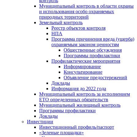
контроль
Муниципальный контроль в области охраны
и использования особо охраняемых
природных территорий
Земельный контроль
Реестр объектов контроля
НПА
Программа причинения вреда (ущерба)
охраняемым законом ценностям
Общественные обсуждения
Программы профилактики
Профилактические мероприятия
Информирование
Консультирование
Объявление предостережений
Доклады
Информация до 2022 года
Муниципальный контроль за исполнением
ЕТО определенных обязательств
Муниципальный жилищный контроль
Программы профилактики
Доклады
Инвестиции
Инвестиционный профиль/паспорт
«Зеленые площадки»