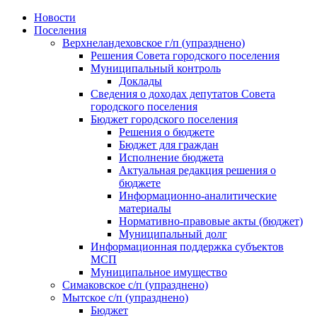
Skip
Новости
to
Поселения
content
Верхнеландеховское г/п (упразднено)
Решения Совета городского поселения
Муниципальный контроль
Доклады
Сведения о доходах депутатов Совета
городского поселения
Бюджет городского поселения
Решения о бюджете
Бюджет для граждан
Исполнение бюджета
Актуальная редакция решения о
бюджете
Информационно-аналитические
материалы
Нормативно-правовые акты (бюджет)
Муниципальный долг
Информационная поддержка субъектов
МСП
Муниципальное имущество
Симаковское с/п (упразднено)
Мытское с/п (упразднено)
Бюджет