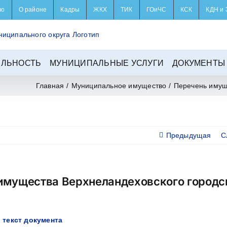
во
О районе
Кадры
ЖКХ
ТИК
ГОиЧС
КСК
КДН и 
ЕЛЬНОСТЬ
МУНИЦИПАЛЬНЫЕ УСЛУГИ
ДОКУМЕНТЫ
Главная
/
Муниципальное имущество
/
Перечень имущ
Предыдущая
С
имущества Верхнеландеховского городс
 текст документа