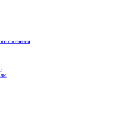
ого поселения
е
алы