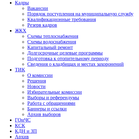
Кадры
Вакансии
Порядок поступления на муниципальную службу
Квалификационные требования
Резерв кадров
ЖКХ
Схемы теплоснабжения
Схемы водоснабжения
Капитальный ремонт
Долгосрочные целевые программы
Подготовка к отопительному периоду
Сведения о кладбищах и местах захоронений
ТИК
О комиссии
Решения
Новости
Избирательные комиссии
Выборы и референдумы
Работа с обращениями
Баннеры и ссылки
Архив выборов
ГОиЧС
КСК
КДН и ЗП
Архив