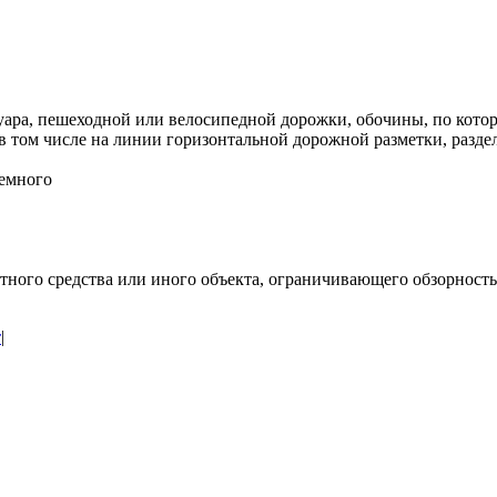
туара, пешеходной или велосипедной дорожки, обочины, по кот
, в том числе на линии горизонтальной дорожной разметки, раз
земного
ортного средства или иного объекта, ограничивающего обзорнос
т
|