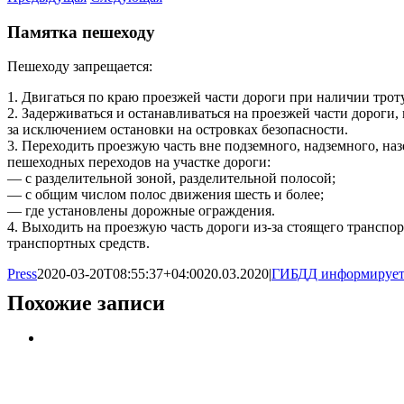
Памятка пешеходу
Пешеходу запрещается:
1. Двигаться по краю проезжей части дороги при наличии тро
2. Задерживаться и останавливаться на проезжей части дороги
за исключением остановки на островках безопасности.
3. Переходить проезжую часть вне подземного, надземного, на
пешеходных переходов на участке дороги:
— с разделительной зоной, разделительной полосой;
— с общим числом полос движения шесть и более;
— где установлены дорожные ограждения.
4. Выходить на проезжую часть дороги из-за стоящего трансп
транспортных средств.
Press
2020-03-20T08:55:37+04:00
20.03.2020
|
ГИБДД информируе
Похожие записи