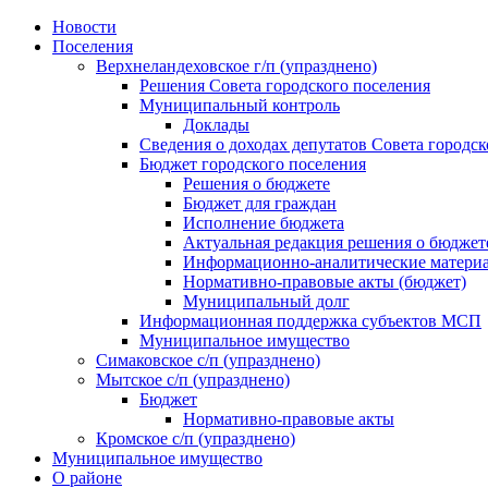
Skip
Новости
to
Поселения
content
Верхнеландеховское г/п (упразднено)
Решения Совета городского поселения
Муниципальный контроль
Доклады
Сведения о доходах депутатов Совета городск
Бюджет городского поселения
Решения о бюджете
Бюджет для граждан
Исполнение бюджета
Актуальная редакция решения о бюджет
Информационно-аналитические матери
Нормативно-правовые акты (бюджет)
Муниципальный долг
Информационная поддержка субъектов МСП
Муниципальное имущество
Симаковское с/п (упразднено)
Мытское с/п (упразднено)
Бюджет
Нормативно-правовые акты
Кромское с/п (упразднено)
Муниципальное имущество
О районе