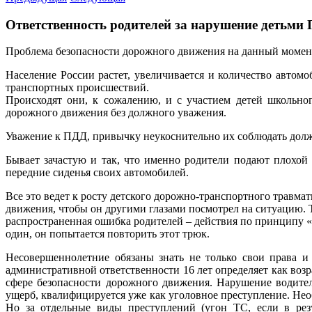
Ответственность родителей за нарушение детьми
Проблема безопасности дорожного движения на данный момент
Население России растет, увеличивается и количество авто
транспортных происшествий.
Происходят они, к сожалению, и с участием детей школьног
дорожного движения без должного уважения.
Уважение к ПДД, привычку неукоснительно их соблюдать долж
Бывает зачастую и так, что именно родители подают плохой 
передние сиденья своих автомобилей.
Все это ведет к росту детского дорожно-транспортного травма
движения, чтобы он другими глазами посмотрел на ситуацию. 
распространенная ошибка родителей – действия по принципу «
один, он попытается повторить этот трюк.
Несовершеннолетние обязаны знать не только свои права и
административной ответственности 16 лет определяет как воз
сфере безопасности дорожного движения. Нарушение водите
ущерб, квалифицируется уже как уголовное преступление. Нео
Но за отдельные виды преступлений (угон ТС, если в резу