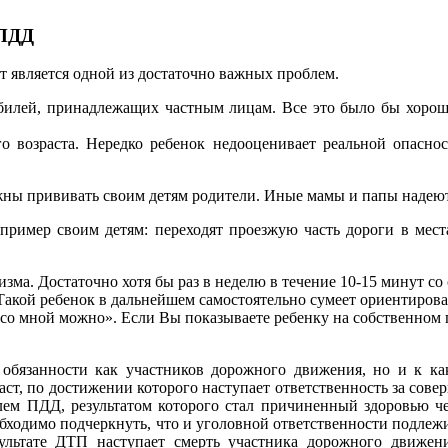
 ПДД
 является одной из достаточно важных проблем.
мобилей, принадлежащих частным лицам. Все это было бы хорош
о возраста. Нередко ребенок недооценивает реальной опаснос
ны прививать своим детям родители. Иные мамы и папы надеютс
пример своим детям: переходят проезжую часть дороги в местах
тизма. Достаточно хотя бы раз в неделю в течение 10-15 минут 
Такой ребенок в дальнейшем самостоятельно сумеет ориентирова
со мной можно». Если Вы показываете ребенку на собственном п
 обязанности как участников дорожного движения, но и к к
раст, по достижении которого наступает ответственность за сов
лем ПДД, результатом которого стал причиненный здоровью ч
бходимо подчеркнуть, что и уголовной ответственности подлежи
льтате ДТП наступает смерть участника дорожного движения