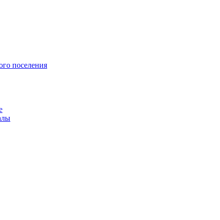
ого поселения
е
алы