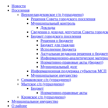
Skip
Новости
to
Поселения
content
Верхнеландеховское г/п (упразднено)
Решения Совета городского поселения
Муниципальный контроль
Доклады
Сведения о доходах депутатов Совета городск
Бюджет городского поселения
Решения о бюджете
Бюджет для граждан
Исполнение бюджета
Актуальная редакция решения о бюджет
Информационно-аналитические матери
Нормативно-правовые акты (бюджет)
Муниципальный долг
Информационная поддержка субъектов МСП
Муниципальное имущество
Симаковское с/п (упразднено)
Мытское с/п (упразднено)
Бюджет
Нормативно-правовые акты
Кромское с/п (упразднено)
Муниципальное имущество
О районе