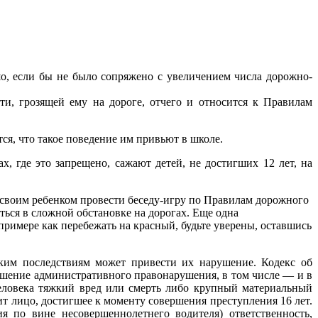
о, если бы не было сопряжено с увеличением числа дорожно-
ти, грозящей ему на дороге, отчего и относится к Правилам
я, что такое поведение им привьют в школе.
, где это запрещено, сажают детей, не достигших 12 лет, на
со своим ребенком провести беседу-игру по Правилам дорожного
ться в сложной обстановке на дорогах. Еще одна
римере как перебежать на красный, будьте уверены, оставшись
аким последствиям может привести их нарушение. Кодекс об
ершение административного правонарушения, в том числе — и в
еловека тяжкий вред или смерть либо крупный материальный
т лицо, достигшее к моменту совершения преступления 16 лет.
 по вине несовершеннолетнего водителя) ответственность,