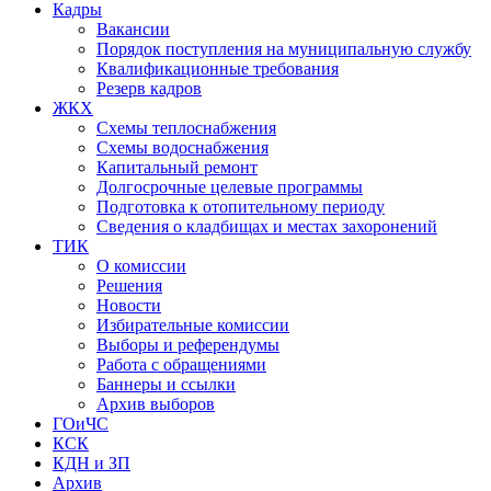
Кадры
Вакансии
Порядок поступления на муниципальную службу
Квалификационные требования
Резерв кадров
ЖКХ
Схемы теплоснабжения
Схемы водоснабжения
Капитальный ремонт
Долгосрочные целевые программы
Подготовка к отопительному периоду
Сведения о кладбищах и местах захоронений
ТИК
О комиссии
Решения
Новости
Избирательные комиссии
Выборы и референдумы
Работа с обращениями
Баннеры и ссылки
Архив выборов
ГОиЧС
КСК
КДН и ЗП
Архив