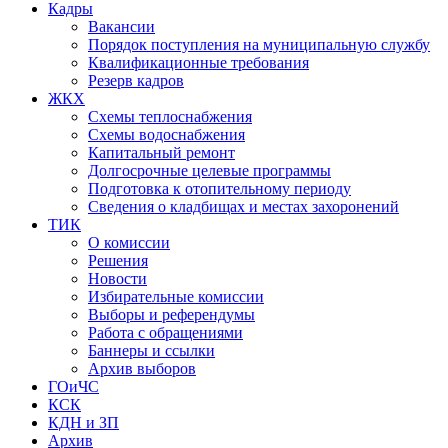
Кадры
Вакансии
Порядок поступления на муниципальную службу
Квалификационные требования
Резерв кадров
ЖКХ
Схемы теплоснабжения
Схемы водоснабжения
Капитальный ремонт
Долгосрочные целевые программы
Подготовка к отопительному периоду
Сведения о кладбищах и местах захоронений
ТИК
О комиссии
Решения
Новости
Избирательные комиссии
Выборы и референдумы
Работа с обращениями
Баннеры и ссылки
Архив выборов
ГОиЧС
КСК
КДН и ЗП
Архив