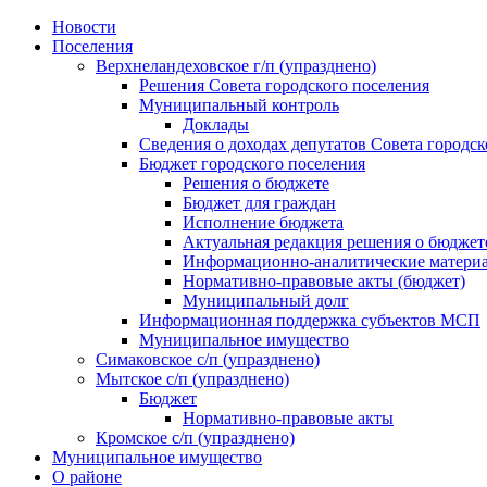
Skip
Новости
to
Поселения
content
Верхнеландеховское г/п (упразднено)
Решения Совета городского поселения
Муниципальный контроль
Доклады
Сведения о доходах депутатов Совета городск
Бюджет городского поселения
Решения о бюджете
Бюджет для граждан
Исполнение бюджета
Актуальная редакция решения о бюджет
Информационно-аналитические матери
Нормативно-правовые акты (бюджет)
Муниципальный долг
Информационная поддержка субъектов МСП
Муниципальное имущество
Симаковское с/п (упразднено)
Мытское с/п (упразднено)
Бюджет
Нормативно-правовые акты
Кромское с/п (упразднено)
Муниципальное имущество
О районе