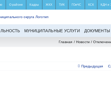
во
О районе
Кадры
ЖКХ
ТИК
ГОиЧС
КСК
КДН и 
ЕЛЬНОСТЬ
МУНИЦИПАЛЬНЫЕ УСЛУГИ
ДОКУМЕНТЫ
Главная
/
Новости
/
Отключени
Предыдущая
С