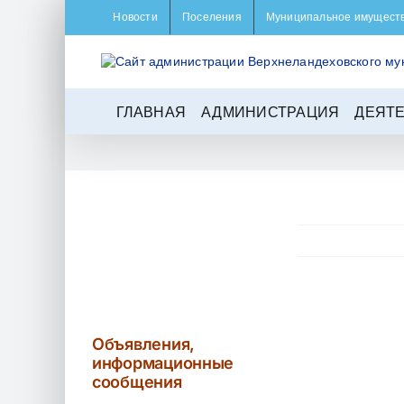
Skip
Новости
Поселения
Муниципальное имущест
to
content
ГЛАВНАЯ
АДМИНИСТРАЦИЯ
ДЕЯТ
View
Larger
Объявления,
Image
информационные
сообщения