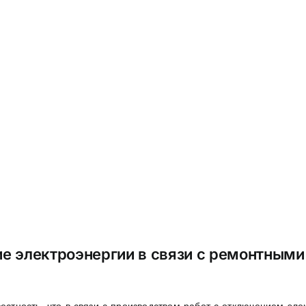
е электроэнергии в связи с ремонтными
естность, что в связи с производством работ с отключением эле