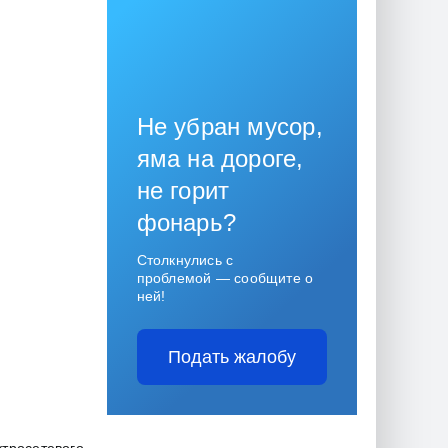
Не убран мусор,
яма на дороге,
не горит
фонарь?
Столкнулись с
проблемой — сообщите о
ней!
Подать жалобу
ктросетевого